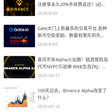
注册享永久20%手续费返还！(必备
2)
2026-8-09
Gate大门上新最多的交易平台,各种
新币空投奖励、数量有限先到先
得…
2026-8-09
喜讯币安Alpha火出圈！链游冒险岛
代币NXPC引追捧 BNB生态ZKJ、
B2、SKYA
2025-05-17
150天过去，Binance Alpha改变了
什么？
2025-05-16