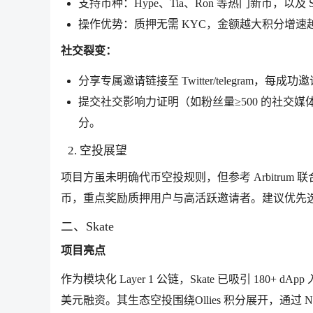
支持币种：Hype、Tia、Ron 等热门新币，以及 S
操作优势：质押无需 KYC，金额越大积分增速越
社交裂变：
分享专属邀请链接至 Twitter/telegram，每
提交社交影响力证明（如粉丝量≥500 的社交媒
分。
2. 空投展望
项目方虽未明确代币空投规则，但参考 Arbitrum 
币，重点奖励质押用户与高活跃邀请者。建议优先选择 Pr
二、Skate
项目亮点
作为模块化 Layer 1 公链，Skate 已吸引 180+ dAp
美元融资。其生态空投围绕Ollies 积分展开，通过 