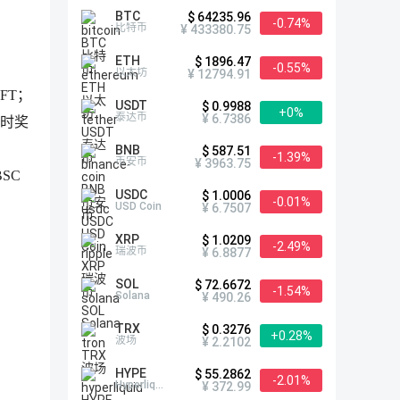
BTC
$ 64235.96
-0.74%
比特币
¥ 433380.75
ETH
$ 1896.47
-0.55%
以太坊
¥ 12794.91
NFT；
USDT
$ 0.9988
+0%
泰达币
¥ 6.7386
限时奖
BNB
$ 587.51
-1.39%
币安币
¥ 3963.75
BSC
USDC
$ 1.0006
-0.01%
USD Coin
¥ 6.7507
XRP
$ 1.0209
-2.49%
瑞波币
¥ 6.8877
SOL
$ 72.6672
-1.54%
Solana
¥ 490.26
TRX
$ 0.3276
+0.28%
波场
¥ 2.2102
HYPE
$ 55.2862
-2.01%
Hyperliquid
¥ 372.99