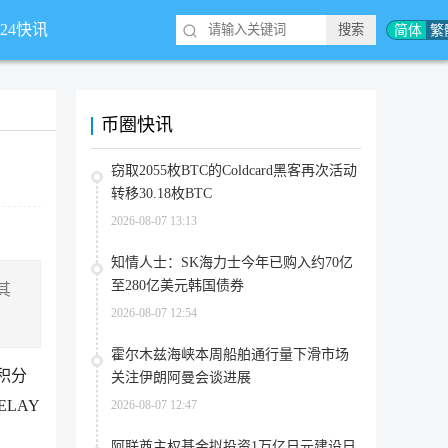
简体
繁
*24快讯
币圈快讯
窃取2055枚BTC的Coldcard黑客再次活动
转移30.18枚BTC
2026-08-07 13:13
知情人士：SK海力士今年已购入约70亿
至280亿美元韩国债券
其
2026-08-07 12:54
霍尔木兹海峡本周船舶通行量下滑市场
其积分
关注伊朗阿曼会谈进展
ELAY
2026-08-07 12:47
阿联酋主权基金拟投资1万亿日元建设日