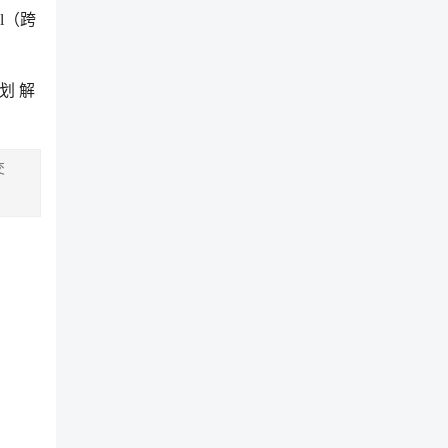
l（跨
划 解
交