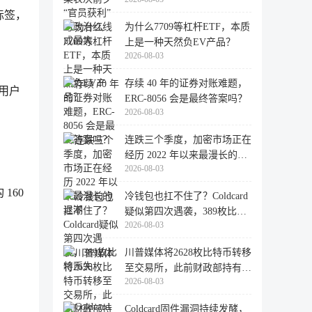
大
」标签，
为什么7709等杠杆ETF，本质
上是一种天然负EV产品？
2026-08-03
存续 40 年的证券对账难题，
章用户
ERC-8056 会是最终答案吗？
2026-08-03
连跌三个季度，加密市场正在
经历 2022 年以来最漫长的退
2026-08-03
潮
 160
冷钱包也扛不住了？Coldcard
疑似第四次遇袭，389枚比特
2026-08-03
币失
川普媒体将2628枚比特币转移
至交易所，此前财政部持有的
2026-08-03
比特
Coldcard固件漏洞持续发酵，