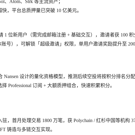
ol、Atom、Strk 等主流资产；
快，平台总质押量已突破 10 亿美元。
成功邀请 1 位新用户（需完成邮箱注册 + 基础交互），邀请者获 100 
体账号），可解锁「超级邀请」权限，单用户邀请奖励提升至 200
联合 Nansen 设计的量化资格模型，推测后续空投将按积分排名分
ofessional 订阅 + 大额质押组合，快速积累积分。
p 入驻，首月处理交易 1800 万笔，获 Polychain / 红杉中国等机构 37
NFT 铸造与多链交互实现。