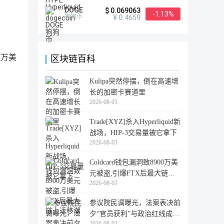
DOGE
$ 0.069063
-1.13%
狗狗币
¥ 0.4659
 万美
区块链百科
Kulipa突然停摆，倒在高速增
长的加密卡赛道里
2026-08-03
Trade[XYZ]杀入Hyperliquid新
战场，HIP-3交易量被它拿下
2026-08-03
Coldcard钱包漏洞致8900万美
元被盗,引爆FTX后最大链上
2026-08-03
迁移潮
参议院民调曝光，法案表决前
夕“官员获利”与政治红线成最
2026-08-03