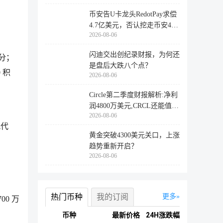
币安告U卡龙头RedotPay求偿
4.7亿美元，否认挖走币安47
2026-08-06
万用户
闪迪交出创纪录财报，为何还
积分；
是盘后大跌八个点？
 积
2026-08-06
Circle第二季度财报解析:净利
润4800万美元,CRCL还能值得
2026-08-06
投资
配代
黄金突破4300美元关口，上涨
趋势重新开启？
2026-08-06
热门币种
我的订阅
更多
00 万
币种
最新价格
24H涨跌幅