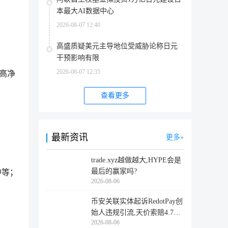
本最大AI数据中心
2026-08-07 12:40
高盛质疑美元主导地位受威胁论称日元
干预影响有限
2026-08-07 12:35
、高净
查看更多
最新资讯
更多
trade.xyz越做越大,HYPE会是
最后的赢家吗?
中等；
2026-08-06
币安关联实体起诉RedotPay创
始人违规引流,天价索赔4.728
2026-08-06
亿美