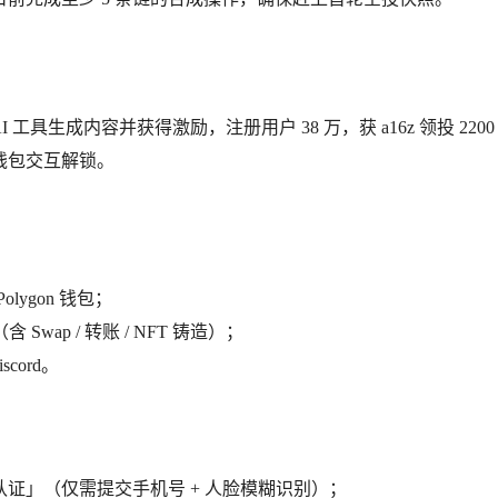
I 工具生成内容并获得激励，注册用户 38 万，获 a16z 领投 2200
钱包交互解锁。
olygon 钱包；
wap / 转账 / NFT 铸造）；
scord。
；
认证」（仅需提交手机号 + 人脸模糊识别）；