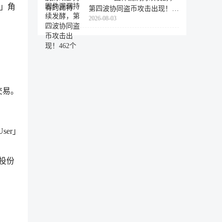
or」角
第四波协同盗币攻击出现！
2026-08-03
462个
认交易。
User」
空投份