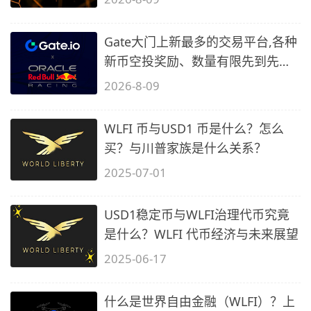
Gate大门上新最多的交易平台,各种
新币空投奖励、数量有限先到先
得…
2026-8-09
WLFI 币与USD1 币是什么？怎么
买？与川普家族是什么关系？
2025-07-01
USD1稳定币与WLFI治理代币究竟
是什么？WLFI 代币经济与未来展望
2025-06-17
什么是世界自由金融（WLFI）？上