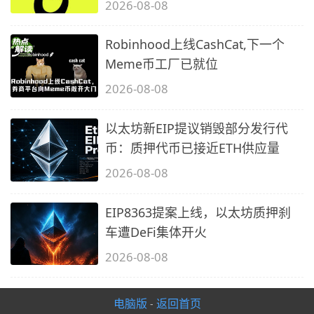
2026-08-08
Robinhood上线CashCat,下一个
Meme币工厂已就位
2026-08-08
以太坊新EIP提议销毁部分发行代
币：质押代币已接近ETH供应量
2026-08-08
EIP8363提案上线，以太坊质押刹
车遭DeFi集体开火
2026-08-08
电脑版
返回首页
-