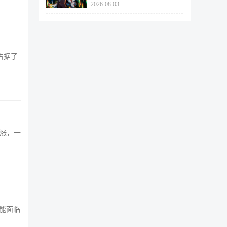
2026-08-03
462个
占据了
看涨，一
可能面临