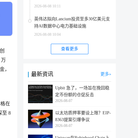
2026-08-08 10:11
英伟达拟向Lancium投资至多30亿美元支
持AI数据中心电力基础设施
2026-08-08 10:04
查看更多
年创
 万
黄金，
最新资讯
更多
Upbit 急了，一场旨在挽回稳
定币份额的仓促反击
2026-08-07
其价格在
探至 8
以太坊质押率要设上限？EIP-
8363提案引爆争议
2026-08-07
Uniswap在Robinhood Chain上