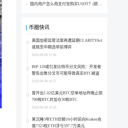
国内用户怎么用支付宝购买USDT？(欧易交易所为例)
币圈快讯
美国加密监管法案再遭延期CLARITYAct
或拖至中期选举前博弈
2026-08-08 11:06
BIP-110或引发比特币分叉风险：开发者
警告出售分叉币可能导致真实BTC被盗
2026-08-08 10:37
曾开出1.02亿美元BTC空单地址昨晚止损
700枚BTC并加仓30枚BTC
2026-08-08 10:20
某沉睡3年ETH巨鲸10小时前向Kraken充
值7323枚ETH浮亏597.7万美元