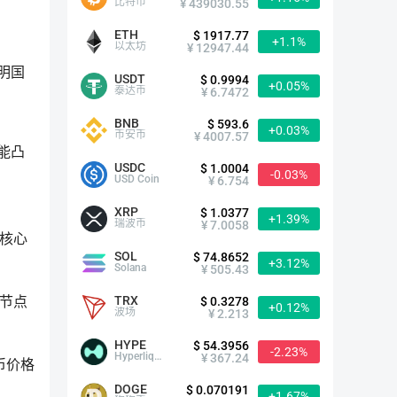
比特币
¥ 439030.55
ETH
$ 1917.77
+1.1%
以太坊
¥ 12947.44
说明国
USDT
$ 0.9994
+0.05%
泰达币
¥ 6.7472
BNB
$ 593.6
+0.03%
币安币
¥ 4007.57
能凸
USDC
$ 1.0004
-0.03%
USD Coin
¥ 6.754
XRP
$ 1.0377
+1.39%
瑞波币
¥ 7.0058
核心
SOL
$ 74.8652
+3.12%
Solana
¥ 505.43
TRX
节点
$ 0.3278
+0.12%
波场
¥ 2.213
HYPE
$ 54.3956
-2.23%
Hyperliquid
¥ 367.24
币价格
DOGE
$ 0.070191
+1.67%