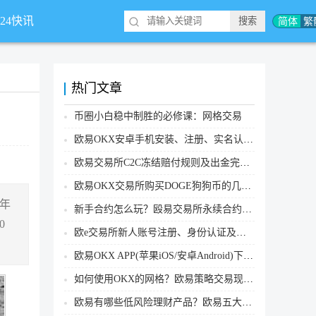
简体
繁
*24快讯
热门文章
币圈小白稳中制胜的必修课：网格交易
欧易OKX安卓手机安装、注册、实名认证、买币转账新手实操教程
欧易交易所C2C冻结赔付规则及出金完整流程
欧易OKX交易所购买DOGE狗狗币的几个方式汇总
 年
新手合约怎么玩？殴易交易所永续合约操作步骤教程(APP/Web端)
0
欧e交易所新人账号注册、身份认证及安全设置教程
欧易OKX APP(苹果iOS/安卓Android)下载图文教程
如何使用OKX的网格？欧易策略交易现货网格新手操作流程
欧易有哪些低风险理财产品？欧易五大低风险理财产品详细介绍