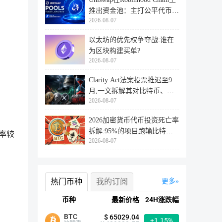
推出资金池：主打公平代币发
2026-08-07
行
以太坊的优先权争夺战:谁在
为区块构建买单?
2026-08-07
Clarity Act法案投票推迟至9
月,一文拆解其对比特币、以
2026-08-07
太坊
2026加密货币代币投资死亡率
拆解:95%的项目跑输比特
概率较
2026-08-07
币,73%最
热门币种
我的订阅
更多
币种
最新价格
24H涨跌幅
BTC
$ 65029.04
+1.15%