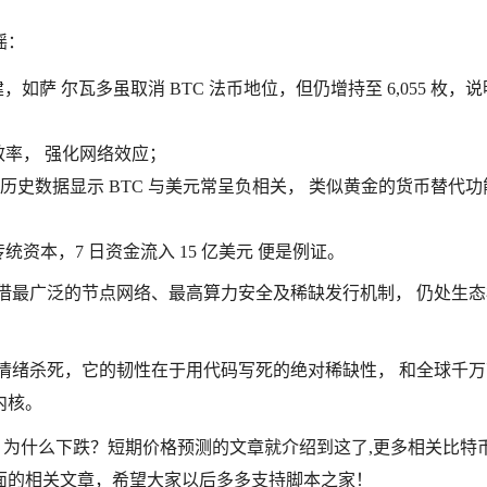
摇：
如萨 尔瓦多虽取消 BTC 法币地位，但仍增持至 6,055 枚，
与效率， 强化网络效应；
史数据显示 BTC 与美元常呈负相关， 类似黄金的货币替代功
统资本，7 日资金流入 15 亿美元 便是例证。
借最广泛的节点网络、最高算力安全及稀缺发行机制， 仍处生态
情绪杀死，它的韧性在于用代码写死的绝对稀缺性， 和全球千万
内核。
多少？为什么下跌？短期价格预测的文章就介绍到这了,更多相关比特
面的相关文章，希望大家以后多多支持脚本之家！