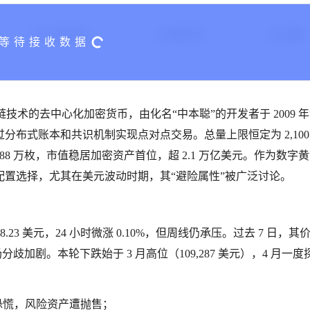
24H交易额($)
24H换手率
24H涨幅
块链技术的去中心化加密货币，由化名“中本聪”的开发者于 2009 
布式账本和共识机制实现点对点交易。总量上限恒定为 2,100
88 万枚，市值稳居加密资产首位，超 2.1 万亿美元。作为数字
置选择，尤其在美元波动时期，其“避险属性”被广泛讨论。
108,348.23 美元，24 小时微涨 0.10%，但周线仍承压。过去 7 日，
反映市场分歧加剧。本轮下跌始于 3 月高位（109,287 美元），4 月一度
恐慌，风险资产遭抛售；