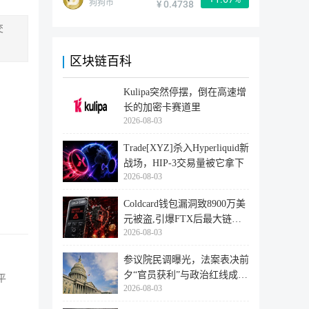
狗狗币
¥ 0.4738
交
区块链百科
Kulipa突然停摆，倒在高速增
长的加密卡赛道里
2026-08-03
Trade[XYZ]杀入Hyperliquid新
战场，HIP-3交易量被它拿下
2026-08-03
Coldcard钱包漏洞致8900万美
元被盗,引爆FTX后最大链上
2026-08-03
迁移潮
参议院民调曝光，法案表决前
夕“官员获利”与政治红线成最
平
2026-08-03
大