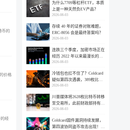
为什么7709等杠杆ETF，本质
上是一种天然负EV产品？
2026-08-03
存续 40 年的证券对账难题，
特币的
ERC-8056 会是最终答案吗？
2026-08-03
连跌三个季度，加密市场正在
经历 2022 年以来最漫长的退
2026-08-03
潮
冷钱包也扛不住了？Coldcard
年的价格
疑似第四次遇袭，389枚比特
2026-08-03
币失
川普媒体将2628枚比特币转移
至交易所，此前财政部持有的
2026-08-03
比特
萨的经
Coldcard固件漏洞持续发酵，
第四波协同盗币攻击出现！