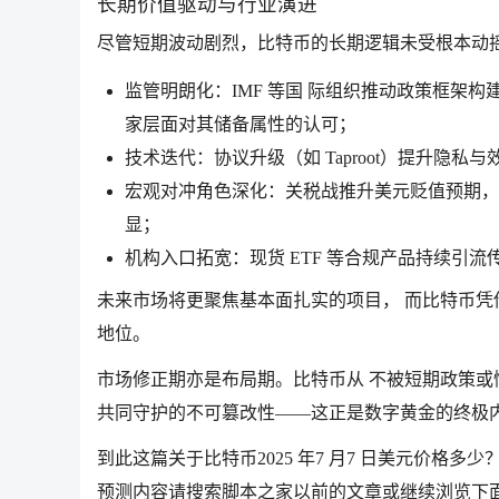
长期价值驱动与行业演进
尽管短期波动剧烈，比特币的长期逻辑未受根本动
监管明朗化：IMF 等国 际组织推动政策框架构建，
家层面对其储备属性的认可；
技术迭代：协议升级（如 Taproot）提升隐私
宏观对冲角色深化：关税战推升美元贬值预期，历
显；
机构入口拓宽：现货 ETF 等合规产品持续引流传
未来市场将更聚焦基本面扎实的项目， 而比特币凭
地位。
市场修正期亦是布局期。比特币从 不被短期政策或
共同守护的不可篡改性——这正是数字黄金的终极
到此这篇关于比特币2025 年7 月7 日美元价格
预测内容请搜索脚本之家以前的文章或继续浏览下