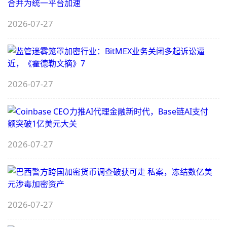
2026-07-27
H
2026-07-27
C
C
2026-07-27
A
B
2026-07-27