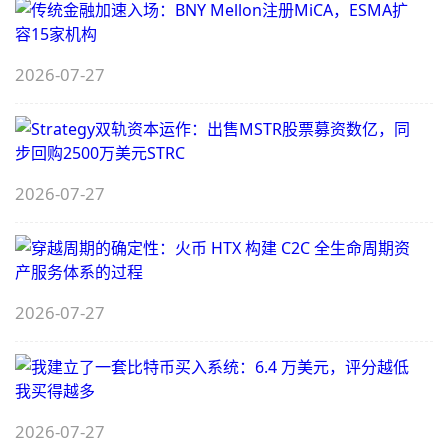
2026-07-27
B
S
A
2026-07-27
B
M
2026-07-27
1
M
E
7
M
2026-07-27