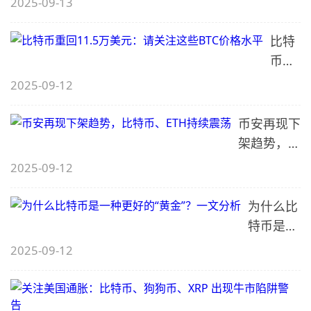
2025-09-13
比特
币重
回
2025-09-12
11.5
万美
币安再现下
元：
架趋势，比
请关
特币、ETH
2025-09-12
注这
持续震荡
些
为什么比
BTC
特币是一
价格
种更好的
2025-09-12
水平
“黄金”？
一文分析