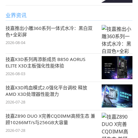
业界资讯
技嘉推出小雕360系列一体式水冷：黑白双
色+全彩屏
2026-08-04
技嘉X3D系列再添新成员 B850 AORUS
ELITE X3D主板强化性能体验
2026-08-03
技嘉X3D鸡血模式2.0强化平台调校 释放
AMD X3D处理器性能潜力
2026-07-28
技嘉Z890 DUO X完善CQDIMM高频生态 兼
顾10266MT/s与256GB大容量
2026-07-28