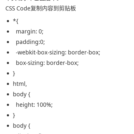
CSS Code
复制内容到剪贴板
*{
margin
: 0;
padding
:0;
-webkit-box-sizing:
border
-box;
box-sizing:
border
-box;
}
html,
body {
height
: 100%;
}
body {