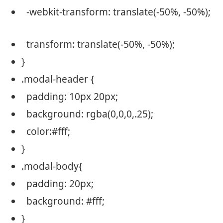
-webkit-transform: translate(-50%, -50%);
transform: translate(-50%, -50%);
}
.modal-header {
padding
:
10px
20px
;
background
: rgba(0,0,0,.25);
color
:
#fff
;
}
.modal-body{
padding
:
20px
;
background
:
#fff
;
}