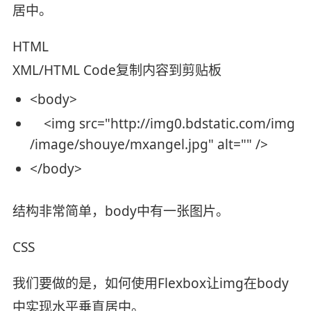
居中。
HTML
XML/HTML Code
复制内容到剪贴板
<
body
>
<
img
src
=
"http://img0.bdstatic.com/img
/image/shouye/mxangel.jpg"
alt
=
""
/>
</
body
>
结构非常简单，body中有一张图片。
CSS
我们要做的是，如何使用Flexbox让img在body
中实现水平垂直居中。