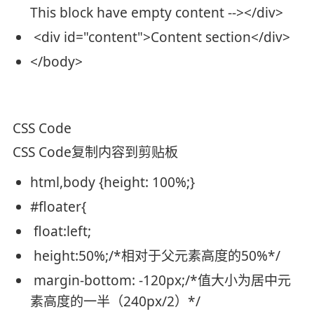
This block have empty content -->
</
div
>
<
div
id
=
"content"
>
Content section
</
div
>
</
body
>
CSS Code
CSS Code
复制内容到剪贴板
html,body {
height
: 100%;}
#floate
r{
float
:
left
;
height
:50%;
/*相对于父元素高度的50%*/
margin-bottom
: -
120px
;
/*值大小为居中元
素高度的一半（240px/2）*/