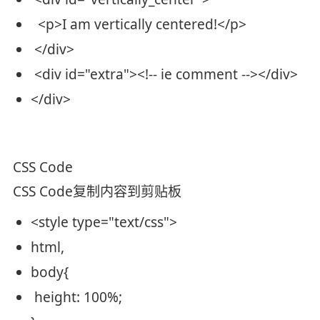
<
p
>
I am vertically centered!
</
p
>
</
div
>
<
div
id
=
"extra"
>
<!-- ie comment -->
</
div
>
</
div
>
CSS Code
CSS Code
复制内容到剪贴板
<style type=
"text/css"
>
html,
body{
height
: 100%;