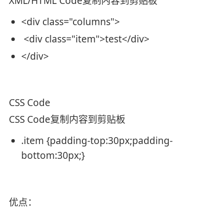
XML/HTML Code
复制内容到剪贴板
<
div
class
=
"columns"
>
<
div
class
=
"item"
>
test
</
div
>
</
div
>
CSS Code
CSS Code
复制内容到剪贴板
.item {
padding-top
:
30px
;
padding-
bottom
:
30px
;}
优点：