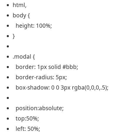
html,
body {
height
: 100%;
}
.modal {
border
:
1px
solid
#bbb
;
border
-radius:
5px
;
box-shadow: 0 0
3px
rgba(0,0,0,.5);
position
:
absolute
;
top
:50%;
left
: 50%;