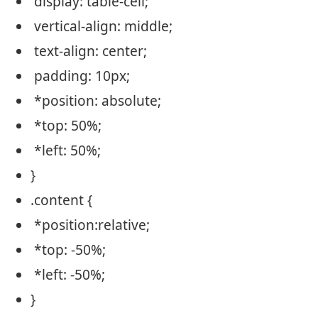
display
:
table-cell
;
vertical-align
:
middle
;
text-align
:
center
;
padding
:
10px
;
*
position
:
absolute
;
*
top
: 50%;
*
left
: 50%;
}
.
content
{
*
position
:
relative
;
*
top
: -50%;
*
left
: -50%;
}