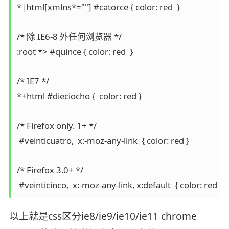
*|html[xmlns*=""] #catorce { color: red  }

/* 除 IE6-8 外任何浏览器 */

:root *> #quince { color: red  }

/* IE7 */

*+html #dieciocho {  color: red }

/* Firefox only. 1+ */

 #veinticuatro,  x:-moz-any-link  { color: red }

/* Firefox 3.0+ */

以上就是css区分ie8/ie9/ie10/ie11 chrome