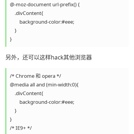
@-moz-document url-prefix() {

    .divContent{

        background-color:#eee;

    }

}
另外，还可以这样hack其他浏览器
/* Chrome 和 opera */

@media all and (min-width:0){

    .divContent{

        background-color:#eee;

    }

}

/* IE9+ */
