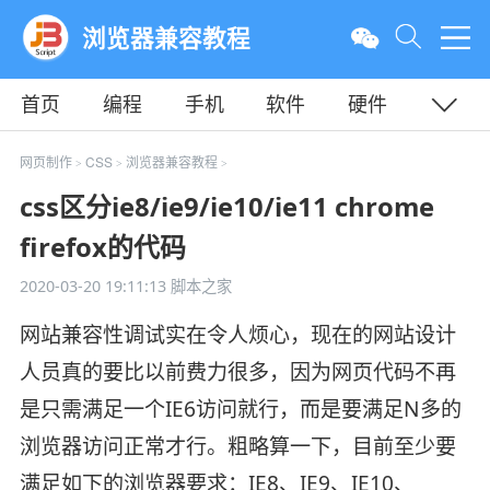
浏览器兼容教程
首页
编程
手机
软件
硬件
教程
平面
服务器
网页制作
CSS
浏览器兼容教程
>
>
>
css区分ie8/ie9/ie10/ie11 chrome
firefox的代码
2020-03-20 19:11:13
脚本之家
网站兼容性调试实在令人烦心，现在的网站设计
人员真的要比以前费力很多，因为网页代码不再
是只需满足一个IE6访问就行，而是要满足N多的
浏览器访问正常才行。粗略算一下，目前至少要
满足如下的浏览器要求：IE8、IE9、IE10、