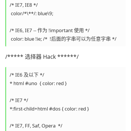
/* IE7, IE8 */

 color/*\**/: blue\9;

/* IE6, IE7 -- 作为 !important 使用 */

 color: blue !ie; /*  !后面的字串可以为任意字串 */
/***** 选择器 Hack ******/
/* IE6 及以下 */

* html #uno  { color: red }

/* IE7 */

*:first-child+html #dos { color: red } 

/* IE7, FF, Saf, Opera  */
