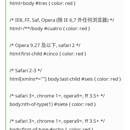
html>body #tres { color: red }

/* IE8, FF, Saf, Opera (除 IE 6,7 外任何浏览器) */

html>/**/body #cuatro { color: red }

/* Opera 9.27 及以下, safari 2 */

html:first-child #cinco { color: red }

/* Safari 2-3 */

html[xmlns*=""] body:last-child #seis { color: red }

/* safari 3+, chrome 1+, opera9+, ff 3.5+ */

body:nth-of-type(1) #siete { color: red }

/* safari 3+, chrome 1+, opera9+, ff 3.5+ */

body:first-of-type #ocho {  color: red }
