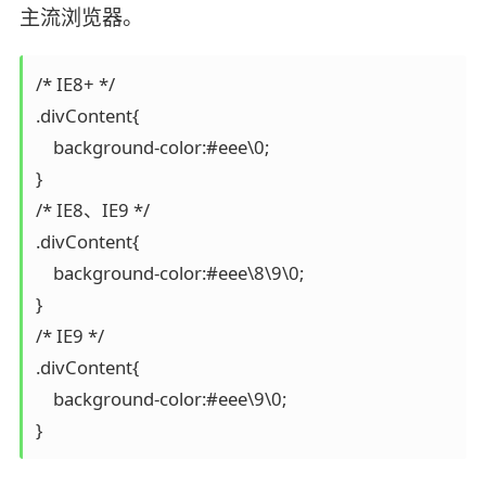
主流浏览器。
/* IE8+ */

.divContent{

    background-color:#eee\0;

}

/* IE8、IE9 */

.divContent{

    background-color:#eee\8\9\0;

}

/* IE9 */

.divContent{

    background-color:#eee\9\0;
