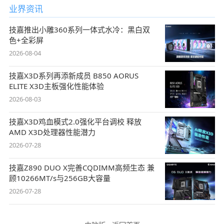
业界资讯
技嘉推出小雕360系列一体式水冷：黑白双
色+全彩屏
2026-08-04
技嘉X3D系列再添新成员 B850 AORUS
ELITE X3D主板强化性能体验
2026-08-03
技嘉X3D鸡血模式2.0强化平台调校 释放
AMD X3D处理器性能潜力
2026-07-28
技嘉Z890 DUO X完善CQDIMM高频生态 兼
顾10266MT/s与256GB大容量
2026-07-28