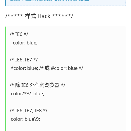
/***** 样式 Hack ******/
/* IE6 */

 _color: blue;

/* IE6, IE7 */

 *color: blue; /* 或 #color: blue */

/* 除 IE6 外任何浏览器 */

 color/**/: blue;

/* IE6, IE7, IE8 */

 color: blue\9;
