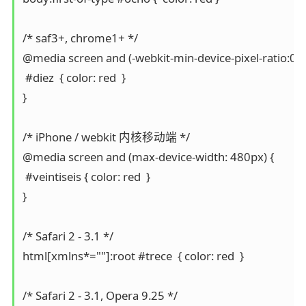
/* saf3+, chrome1+ */

@media screen and (-webkit-min-device-pixel-ratio:0) {
 #diez  { color: red  }

}

/* iPhone / webkit 内核移动端 */

@media screen and (max-device-width: 480px) {

 #veintiseis { color: red  }

}

/* Safari 2 - 3.1 */

html[xmlns*=""]:root #trece  { color: red  }

/* Safari 2 - 3.1, Opera 9.25 */
