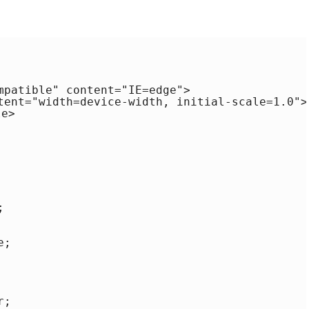
mpatible" content="IE=edge">

tent="width=device-width, initial-scale=1.0">

e>



;

;
