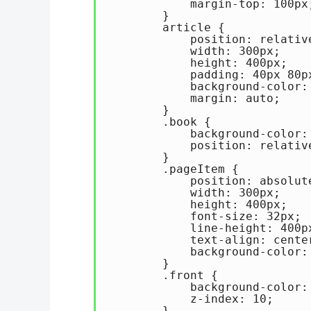
            margin-top: 100px;
        }

        article {

            position: relative
            width: 300px;

            height: 400px;

            padding: 40px 80px
            background-color: 
            margin: auto;

        }

        .book {

            background-color: 
            position: relative
        }

        .pageItem {

            position: absolute
            width: 300px;

            height: 400px;

            font-size: 32px;

            line-height: 400px
            text-align: center
            background-color: 
        }

        .front {

            background-color: 
            z-index: 10;

        }
