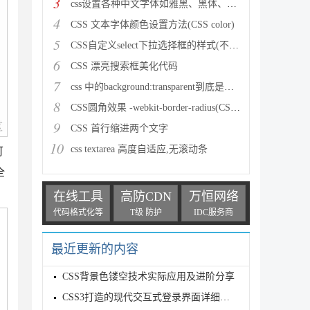
3
css设置各种中文字体如雅黑、黑体、宋体、楷体等等
4
CSS 文本字体颜色设置方法(CSS color)
5
CSS自定义select下拉选择框的样式(不用其他标签模拟)
6
CSS 漂亮搜索框美化代码
7
css 中的background:transparent到底是什么意思有什么
8
CSS圆角效果 -webkit-border-radius(CSS3中border-rad
9
CSS 首行缩进两个文字
10
css textarea 高度自适应,无滚动条
可
全
在线工具
高防CDN
万恒网络
代码格式化等
T级 防护
IDC服务商
最近更新的内容
CSS背景色镂空技术实际应用及进阶分享
CSS3打造的现代交互式登录界面详细实现过程