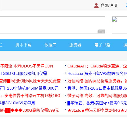
登录/注册
广告 商业广告，理
栏
脚本下载
数据库
服务器
电子书籍
 不限流 本港DDOS不黑洞CDN
ClaudeAPI：Claude稳定直连
G1TSSD G口服务器租用仅需
Hostia.io 海外自营VPS物理服务
可免费测试
址查询▉ip归属地ip风险★天天免费查
万恒网络-国内高防物理服务器，
】250个随机IP 50M带宽 800元
99元/月起
香港、美国1-10G口宿主机低至35
-西安电信骨干线路云主机16核16G
微子网络 高效、可靠的网络服务
核8G10M69元每月
█华瑞云：香港/美国vps仅需0.6元
络██◆◆◆300G高防仅需599元
★31idc★香港云服务器2核4G★
用◆