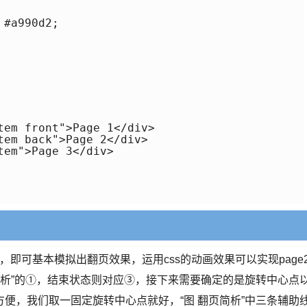
#a990d2;

tem front">Page 1</div>

tem back">Page 2</div>

em">Page 3</div>

不动，即可基本模拟出翻页效果，运用css的动画效果可以实现page
简析”的①，结束状态则对应③，接下来需要确定的是旋转中心点
便，我们取一固定旋转中心点就好，“图 翻页简析”中三条辅助