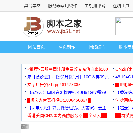
菜鸟学堂
服务器常用软件
主机测评网
在线工具
网站首页
网页制作
网络编程
脚本专
<推荐>云服务器注册免费领★充值白拿$100
CN2加速
来【菠萝云】-【买2月送1月】16G内存99元
48H64
文字广告招租 qq:461478385
3000+
▉IP地
【579云】国内高防物理机,40H64G仅需99
【香港站群
元
█机房大带宽机柜Q:1006456867█
创梦网络
【高电机柜】算力托管租赁、大带宽、云主
88元/月
【超云】4
机
香港美国CN2/国内高防服务器██全科云██
██群英网
◆◆◆
广告 商业广告，理性选择
广告 商业广告，理性选择
广告 商业广告，理性选择
广告 商业广告，理性选择
广告 商业广告，理性选择