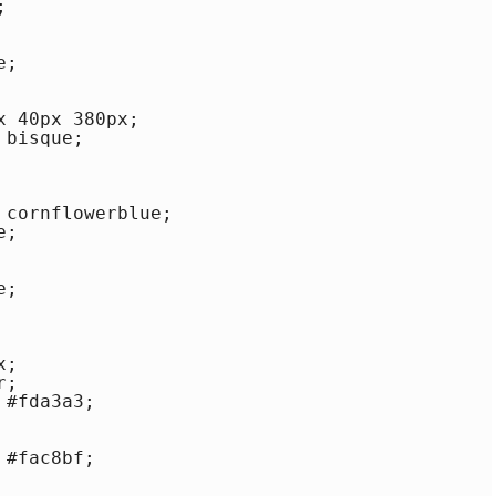


;

 40px 380px;

bisque;

cornflowerblue;

;

;

;

;

#fda3a3;

#fac8bf;
