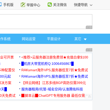
手机版
关注微信
快捷导航
举报中心
性选择
广告 商业广告，理
操作系统
网站运营
平面设计
其它
广告 商业广告，理
，企业可开票
<推荐>云服务器注册免费领★充值白拿$100
器
█机房大带宽机柜Q:1006456867█
多种配置仅
RAKsmart海外VPS,服务器低至7折★免费试
00元起
用★
RAKsmart海外VPS,服务器低至7折★免费试
解决方案
用★
【祥云网络】江苏多线BGP高防仅需399元
/天█
服务器租用/托管-域名空间/认准腾佑科技
30天免费试
▉脚本云▉ChatGPT专用服务器 最低仅需
19元/月