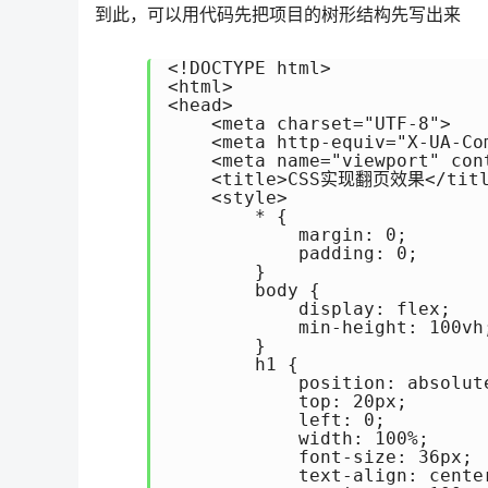
到此，可以用代码先把项目的树形结构先写出来
<!DOCTYPE html>

<html>

<head>

    <meta charset="UTF-8">

    <meta http-equiv="X-UA-Co
    <meta name="viewport" con
    <title>CSS实现翻页效果</titl
    <style>

        * {

            margin: 0;

            padding: 0;

        }

        body {

            display: flex;

            min-height: 100vh;
        }

        h1 {

            position: absolute
            top: 20px;

            left: 0;

            width: 100%;

            font-size: 36px;

            text-align: center