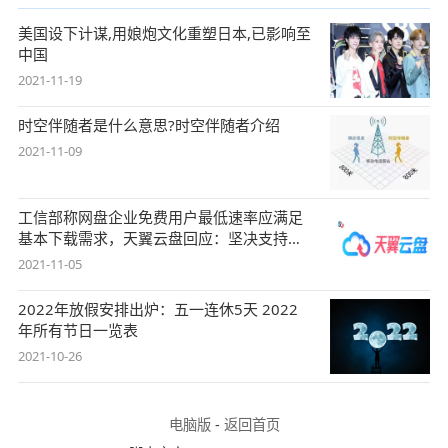
美国设下计谋,用娘炮文化重塑日本,已影响至
中国
2021-11-19
时空伴随者是什么意思?时空伴随者介绍
2021-11-09
工信部称网盘企业免费用户最低速率应满足
基本下载需求，天翼云盘回应：坚决支持，
始终
2021-11-05
2022年放假安排出炉：五一连休5天 2022
年所有节日一览表
2021-10-26
电脑版
-
返回首页