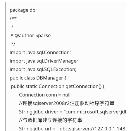
package db; 

/**

 *

 * @author Sparse

 */

import java.sql.Connection;

import java.sql.DriverManager;

import java.sql.SQLException;

public class DBManager {

 public static Connection getConnection() {

        Connection conn = null;

        //连接sqlserver2008r2注册驱动程序字符串  

        String jdbc_driver = "com.microsoft.sqlserver.jdb
        //与数据库建立连接的字符串

        String jdbc_url = "jdbc:sqlserver: