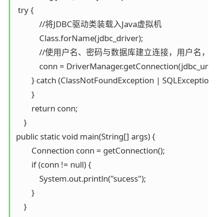
 try {

            //将JDBC驱动类装载入Java虚拟机

            Class.forName(jdbc_driver);

            //使用户名、密码与数据库建立连接，用户名，密
            conn = DriverManager.getConnection(jdbc_url, "
        } catch (ClassNotFoundException | SQLException e
        }

        return conn;

    }

public static void main(String[] args) {

        Connection conn = getConnection();

        if (conn != null) {

            System.out.println("sucess");

        }

    }
