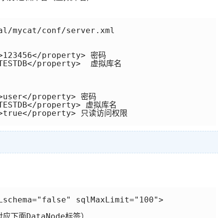
al/mycat/conf/server.xml 

>123456</property> 密码

>TESTDB</property>  虚拟库名

>user</property> 密码

>TESTDB</property> 虚拟库名

">true</property> 只读访问权限

Lschema="false" sqlMaxLimit="100">

应下面DataNode标签）
