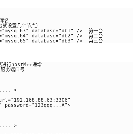
库名

台就设置几个节点）

="mysql63" database="db1" />  第一台

="mysql64" database="db2" />  第二台

t="mysql65" database="db3" />  第三台
行hostM++递增

l服务端口号

... >  

url="192.168.88.63:3306" 

" password="123qqq...A"> 



... > 
