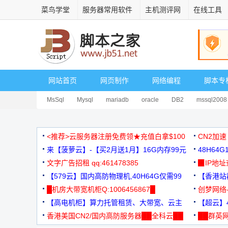
菜鸟学堂
服务器常用软件
主机测评网
在线工具
网站首页
网页制作
网络编程
脚本专
MsSql
Mysql
mariadb
oracle
DB2
mssql2008
<推荐>云服务器注册免费领★充值白拿$100
CN2加速
来【菠萝云】-【买2月送1月】16G内存99元
48H64
文字广告招租 qq:461478385
3000+
▉IP地
【579云】国内高防物理机,40H64G仅需99
【香港站群
元
█机房大带宽机柜Q:1006456867█
创梦网络
【高电机柜】算力托管租赁、大带宽、云主
88元/月
【超云】4
机
香港美国CN2/国内高防服务器██全科云██
██群英网