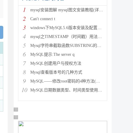
1
mysql安装图解 mysql图文安装教程(详细说明)
2
Can't connect t
3
windows下MySQL5.6版本安装及配置过程附有截图和
4
mysql之TIMESTAMP（时间戳）用法详解
5
Mysql字符串截取函数SUBSTRING的用法说明
6
MySQL提示:The server q
7
MySQL创建用户与授权方法
8
Mysql查看版本号的几种方式
9
MySQL——修改root密码的4种方法(以windows为
10
MySQL日期数据类型、时间类型使用总结
广告 商业广告，理性选择
广告 商业广告，理性选择