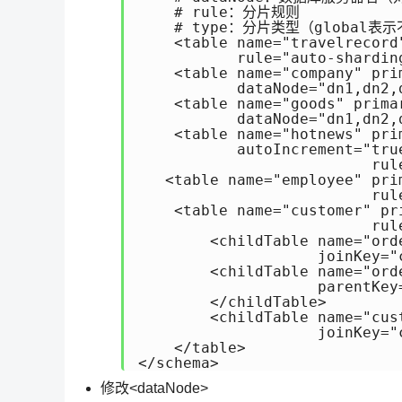
    # rule：分片规则

    # type：分片类型（global表示
    <table name="travelrecord
           rule="auto-sharding
    <table name="company" pri
           dataNode="dn1,dn2,d
    <table name="goods" prima
           dataNode="dn1,dn2,d
    <table name="hotnews" prim
           autoIncrement="tru
                          rule
   <table name="employee" pri
                          rul
    <table name="customer" pr
                          rul
        <childTable name="ord
                    joinKey="
        <childTable name="ord
                    parentKey=
        </childTable>

        <childTable name="cus
                    joinKey="
    </table>

</schema>
修改<dataNode>