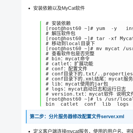
安装依赖以及MyCat软件
# 安装依赖

[root@host60 ~]# yum  -y   in
# 解压软件包

[root@host60 ~]# tar -xf Myca
# 移动到local目录下

[root@host60 ~]# mv mycat /usr
# 查看软件包是否完整

# bin：mycat命令

# catlet：扩展功能 

# conf：配置文件

# conf目录下的.txt/..propert
# conf目录下的.xml结尾：mycat服
# lib：mycat使用的jar包

# logs：mycat启动日志和运行日志

# version.txt：mycat软件 说明文件
[root@host60 ~]# ls /usr/local
bin  catlet  conf  lib  logs 
第二步：分片服务器修改配置文件server.xml
定义客户端连接mycat服务，使用的用户名、密