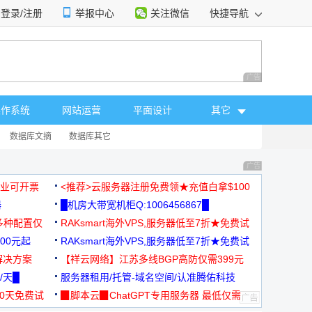
登录/注册
举报中心
关注微信
快捷导航
性选择
广告 商业广告，理
操作系统
网站运营
平面设计
其它
数据库文摘
数据库其它
广告 商业广告，理
，企业可开票
<推荐>云服务器注册免费领★充值白拿$100
器
█机房大带宽机柜Q:1006456867█
多种配置仅
RAKsmart海外VPS,服务器低至7折★免费试
00元起
用★
RAKsmart海外VPS,服务器低至7折★免费试
解决方案
用★
【祥云网络】江苏多线BGP高防仅需399元
/天█
服务器租用/托管-域名空间/认准腾佑科技
30天免费试
▉脚本云▉ChatGPT专用服务器 最低仅需