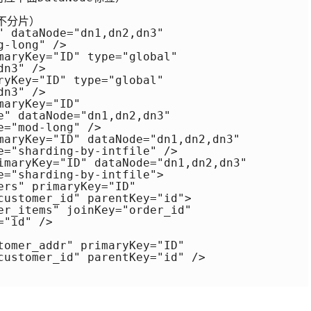
不分片）

" dataNode="dn1,dn2,dn3" 

-long" />

maryKey="ID" type="global" 

n3" />

ryKey="ID" type="global" 

n3" />

aryKey="ID" 

e" dataNode="dn1,dn2,dn3"

="mod-long" />

maryKey="ID" dataNode="dn1,dn2,dn3"

e="sharding-by-intfile" />

imaryKey="ID" dataNode="dn1,dn2,dn3"

e="sharding-by-intfile">

ers" primaryKey="ID" 

customer_id" parentKey="id">

er_items" joinKey="order_id"

"id" />

tomer_addr" primaryKey="ID" 

customer_id" parentKey="id" />
