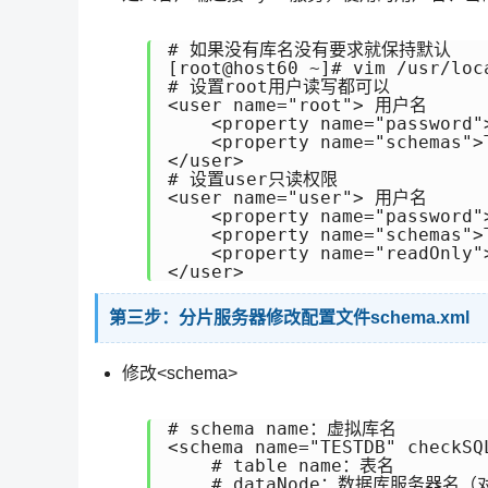
# 如果没有库名没有要求就保持默认

[root@host60 ~]# vim /usr/loc
# 设置root用户读写都可以

<user name="root"> 用户名

    <property name="password"
    <property name="schemas"
</user>

# 设置user只读权限

<user name="user"> 用户名

    <property name="password"
    <property name="schemas"
    <property name="readOnly
</user> 
第三步：分片服务器修改配置文件schema.xml
修改<schema>
# schema name：虚拟库名

<schema name="TESTDB" checkSQ
    # table name：表名

    # dataNode：数据库服务器名（对