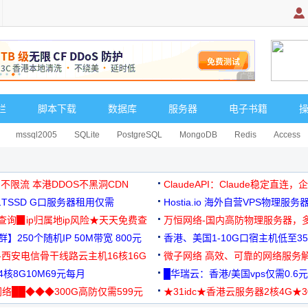
广告 商业广告，理
栏
脚本下载
数据库
服务器
电子书籍
mssql2005
SQLite
PostgreSQL
MongoDB
Redis
Access
 不限流 本港DDOS不黑洞CDN
ClaudeAPI：Claude稳定直连
G1TSSD G口服务器租用仅需
Hostia.io 海外自营VPS物理服务
可免费测试
址查询▉ip归属地ip风险★天天免费查
万恒网络-国内高防物理服务器，
】250个随机IP 50M带宽 800元
99元/月起
香港、美国1-10G口宿主机低至35
-西安电信骨干线路云主机16核16G
微子网络 高效、可靠的网络服务
核8G10M69元每月
█华瑞云：香港/美国vps仅需0.6元
络██◆◆◆300G高防仅需599元
★31idc★香港云服务器2核4G★