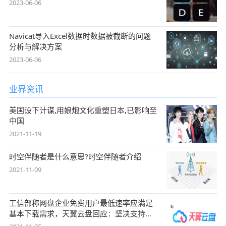
2023-06-06
Navicat导入Excel数据时数据被截断的问题
分析与解决方案
2023-06-06
业界资讯
美国设下计谋,用娘炮文化重塑日本,已影响至
中国
2021-11-19
时空伴随者是什么意思?时空伴随者介绍
2021-11-09
工信部称网盘企业免费用户最低速率应满足
基本下载需求，天翼云盘回应：坚决支持，
始终