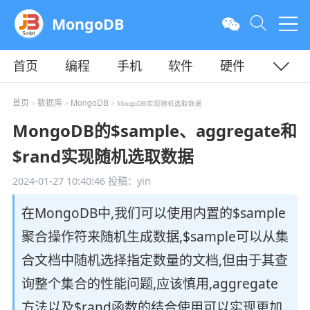
MongoDB
首页
编程
手机
软件
硬件
教程
平面
服务器
首页
数据库
MongoDB
>
>
> MongoDB实现随机选取数据
MongoDB的$sample、aggregate和
$rand实现随机选取数据
2024-01-27 10:40:46
投稿：yin
在MongoDB中,我们可以使用内置的$sample
聚合操作符来随机生成数据,$sample可以从集
合文档中随机选择指定数量的文档,但由于其查
询整个集合的性能问题,应该慎用,aggregate
方法以及$rand函数的结合使用可以实现更加