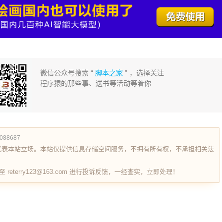
微信公众号搜索 “
脚本之家
” ，选择关注
程序猿的那些事、送书等活动等着你
1088687
代表本站立场。本站仅提供信息存储空间服务，不拥有所有权，不承担相关法
terry123@163.com 进行投诉反馈，一经查实，立即处理！