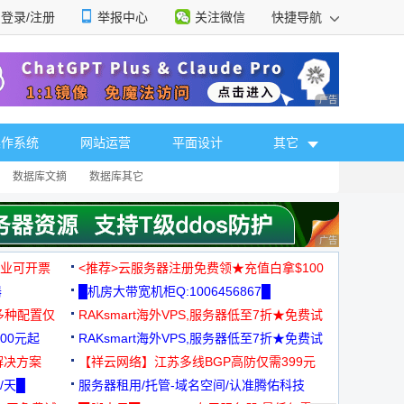
登录/注册
举报中心
关注微信
快捷导航
性选择
广告 商业广告，理
操作系统
网站运营
平面设计
其它
数据库文摘
数据库其它
广告 商业广告，理
，企业可开票
<推荐>云服务器注册免费领★充值白拿$100
器
█机房大带宽机柜Q:1006456867█
多种配置仅
RAKsmart海外VPS,服务器低至7折★免费试
00元起
用★
RAKsmart海外VPS,服务器低至7折★免费试
解决方案
用★
【祥云网络】江苏多线BGP高防仅需399元
/天█
服务器租用/托管-域名空间/认准腾佑科技