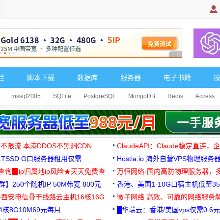
广告 商业广告，理
栏
脚本下载
数据库
服务器
电子书籍
mssql2005
SQLite
PostgreSQL
MongoDB
Redis
Access
 不限流 本港DDOS不黑洞CDN
ClaudeAPI：Claude稳定直连
G1TSSD G口服务器租用仅需
Hostia.io 海外自营VPS物理服务
可免费测试
址查询▉ip归属地ip风险★天天免费查
万恒网络-国内高防物理服务器，
】250个随机IP 50M带宽 800元
99元/月起
香港、美国1-10G口宿主机低至35
-西安电信骨干线路云主机16核16G
微子网络 高效、可靠的网络服务
核8G10M69元每月
█华瑞云：香港/美国vps仅需0.6元