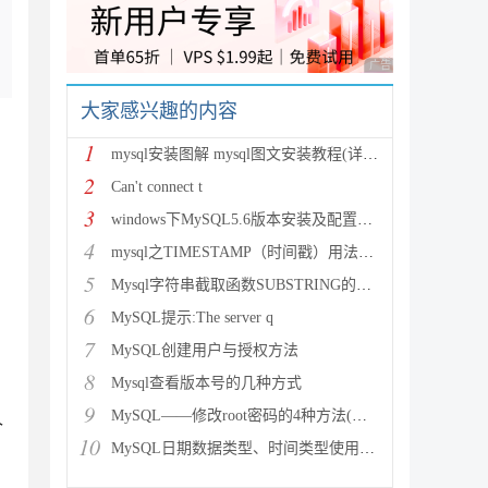
广告 商业广告，理性
大家感兴趣的内容
1
mysql安装图解 mysql图文安装教程(详细说明)
2
Can't connect t
3
windows下MySQL5.6版本安装及配置过程附有截图和
4
mysql之TIMESTAMP（时间戳）用法详解
5
Mysql字符串截取函数SUBSTRING的用法说明
6
MySQL提示:The server q
7
MySQL创建用户与授权方法
8
Mysql查看版本号的几种方式
9
MySQL——修改root密码的4种方法(以windows为
个
10
MySQL日期数据类型、时间类型使用总结