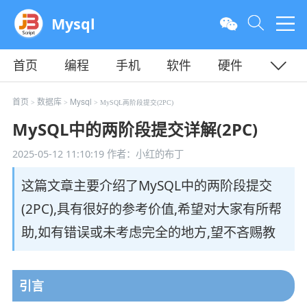
Mysql
首页
编程
手机
软件
硬件
教程
平面
服务器
首页
数据库
Mysql
>
>
> MySQL两阶段提交(2PC)
MySQL中的两阶段提交详解(2PC)
2025-05-12 11:10:19
作者：小红的布丁
这篇文章主要介绍了MySQL中的两阶段提交
(2PC),具有很好的参考价值,希望对大家有所帮
助,如有错误或未考虑完全的地方,望不吝赐教
引言