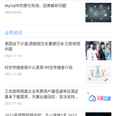
MySql中的索引失效、回表解析问题
2025-04-04
业界资讯
美国设下计谋,用娘炮文化重塑日本,已影响至
中国
2021-11-19
时空伴随者是什么意思?时空伴随者介绍
2021-11-09
工信部称网盘企业免费用户最低速率应满足
基本下载需求，天翼云盘回应：坚决支持，
始终
2021-11-05
2022年放假安排出炉：五一连休5天 2022