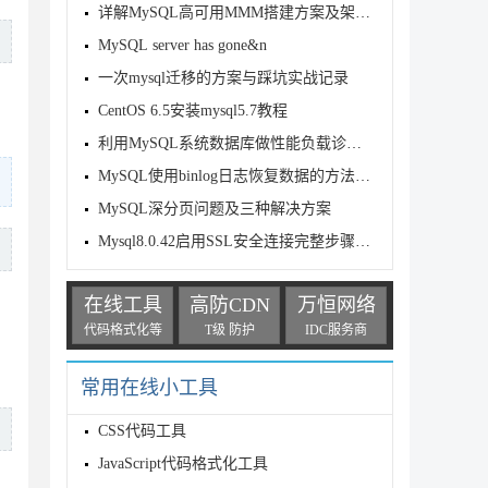
详解MySQL高可用MMM搭建方案及架构原理
MySQL server has gone&n
一次mysql迁移的方案与踩坑实战记录
CentOS 6.5安装mysql5.7教程
利用MySQL系统数据库做性能负载诊断的方法
MySQL使用binlog日志恢复数据的方法步骤
MySQL深分页问题及三种解决方案
Mysql8.0.42启用SSL安全连接完整步骤(等保整改、docker部署
在线工具
高防CDN
万恒网络
代码格式化等
T级 防护
IDC服务商
常用在线小工具
CSS代码工具
JavaScript代码格式化工具