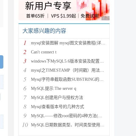
广告 商业广告，理性
大家感兴趣的内容
1
mysql安装图解 mysql图文安装教程(详细说明)
2
Can't connect t
3
windows下MySQL5.6版本安装及配置过程附有截图和
4
mysql之TIMESTAMP（时间戳）用法详解
5
Mysql字符串截取函数SUBSTRING的用法说明
6
MySQL提示:The server q
7
MySQL创建用户与授权方法
8
Mysql查看版本号的几种方式
9
MySQL——修改root密码的4种方法(以windows为
10
MySQL日期数据类型、时间类型使用总结