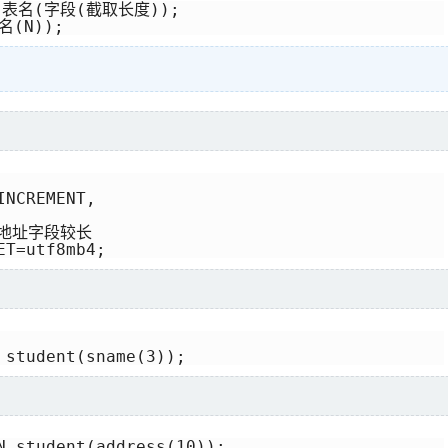
N 表名(字段(截取长度));

名(N));
NCREMENT,

- 地址字段较长

ET=utf8mb4;
 student(sname(3));
N student(address(10));