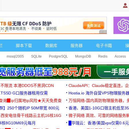
广告 商业广告，理
栏
脚本下载
数据库
服务器
电子书籍
mssql2005
SQLite
PostgreSQL
MongoDB
Redis
Access
 不限流 本港DDOS不黑洞CDN
ClaudeAPI：Claude稳定直连
G1TSSD G口服务器租用仅需
Hostia.io 海外自营VPS物理服务
可免费测试
址查询▉ip归属地ip风险★天天免费查
万恒网络-国内高防物理服务器，
】250个随机IP 50M带宽 800元
99元/月起
香港、美国1-10G口宿主机低至35
-西安电信骨干线路云主机16核16G
微子网络 高效、可靠的网络服务
核8G10M69元每月
█华瑞云：香港/美国vps仅需0.6元