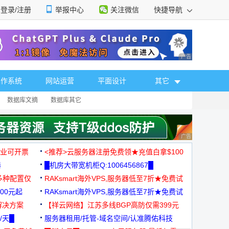
登录/注册
举报中心
关注微信
快捷导航
性选择
广告 商业广告，理
操作系统
网站运营
平面设计
其它
数据库文摘
数据库其它
广告 商业广告，理
，企业可开票
<推荐>云服务器注册免费领★充值白拿$100
器
█机房大带宽机柜Q:1006456867█
多种配置仅
RAKsmart海外VPS,服务器低至7折★免费试
00元起
用★
RAKsmart海外VPS,服务器低至7折★免费试
解决方案
用★
【祥云网络】江苏多线BGP高防仅需399元
/天█
服务器租用/托管-域名空间/认准腾佑科技