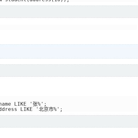
name LIKE '张%';

address LIKE '北京市%';