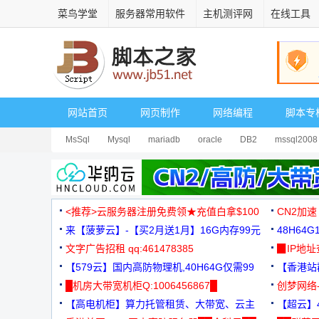
菜鸟学堂
服务器常用软件
主机测评网
在线工具
网站首页
网页制作
网络编程
脚本专
MsSql
Mysql
mariadb
oracle
DB2
mssql2008
<推荐>云服务器注册免费领★充值白拿$100
CN2加速
来【菠萝云】-【买2月送1月】16G内存99元
48H64
文字广告招租 qq:461478385
3000+
▉IP地
【579云】国内高防物理机,40H64G仅需99
【香港站群
元
█机房大带宽机柜Q:1006456867█
创梦网络
【高电机柜】算力托管租赁、大带宽、云主
88元/月
【超云】4