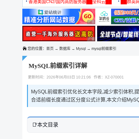
机
香港美国CN2/国内高防服务器██全科云██
██群英网
◆◆◆
广告 商业广告，理性选择
广告 商业广告，理性选择
您的位置：
首页
→
数据库
→
Mysql
→ mysql前缀索引
MySQL前缀索引详解
更新时间：2026年06月03日 10:21:06 作者：XZ-070001
MySQL前缀索引优化长文本字段,减少索引体积,
合适前缀长度通过区分度公式计算,本文介绍MyS
本文目录