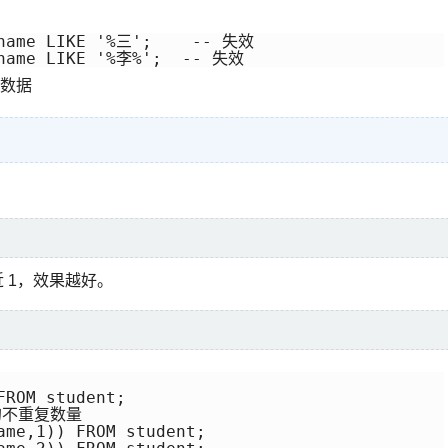
sname LIKE '%三';    -- 失效

sname LIKE '%李%';  -- 失效
数据
。
近 1，效果越好。
ROM student;

的不重复数量

ame,1)) FROM student;
