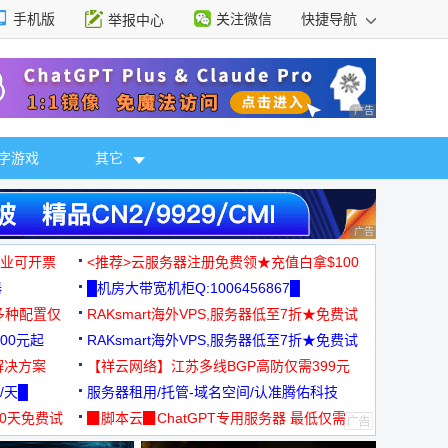
手机版
关注微信
快捷导航
举报中心
性选择
广告 商业广告，理
字游戏
其它
广告 商业广告，理
，企业可开票
<推荐>云服务器注册免费领★充值白拿$100
器
█机房大带宽机柜Q:1006456867█
多种配置仅
RAKsmart海外VPS,服务器低至7折★免费试
00元起
用★
RAKsmart海外VPS,服务器低至7折★免费试
解决方案
用★
【祥云网络】江苏多线BGP高防仅需399元
/天█
服务器租用/托管-域名空间/认准腾佑科技
30天免费试
▉脚本云▉ChatGPT专用服务器 最低仅需
19元/月