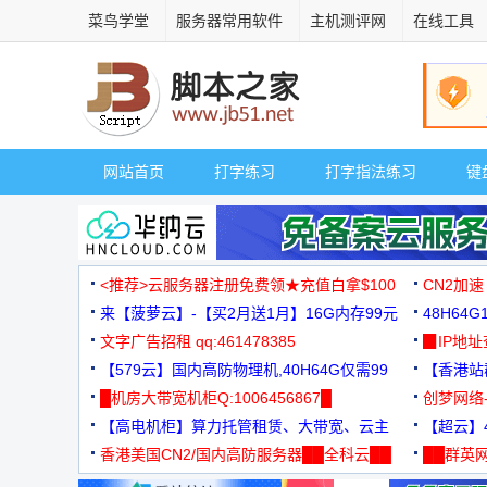
菜鸟学堂
服务器常用软件
主机测评网
在线工具
网站首页
打字练习
打字指法练习
键
<推荐>云服务器注册免费领★充值白拿$100
CN2加速
来【菠萝云】-【买2月送1月】16G内存99元
48H64
文字广告招租 qq:461478385
3000+
▉IP地
【579云】国内高防物理机,40H64G仅需99
【香港站群
元
█机房大带宽机柜Q:1006456867█
创梦网络
【高电机柜】算力托管租赁、大带宽、云主
88元/月
【超云】4
机
香港美国CN2/国内高防服务器██全科云██
██群英网
◆◆◆