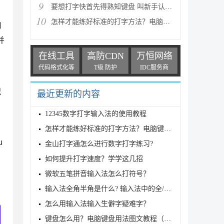
9
要想打字快首先得熟知键盘 叫新手认识键盘布局和功能
10
怎样才能练好标准的打字方法？电脑键盘打字指法教学
的
并
在线工具
高防CDN
万恒网络
代码格式化等
T级 防护
IDC服务商
只
最近更新的内容
12345数字打字输入法的使用教程
怎样才能练好标准的打字方法？电脑键盘打字指法教学
u
金山打字通怎么进行数字打字练习?
如何提升打字速度？学学这几招
微软五笔拼音输入法怎么打符号？
。
输入法全角半角是什么? 输入法中的全/半角的区别
怎么用输入法输入生僻字疑难字？
键盘怎么用？电脑键盘用法图文教程（含指法练习）