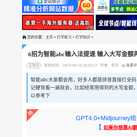
广告 商业广告，理性选择
广告 商业广告，理性选择
您的位置：
主页
>
打字练习
>
打字知识
>
6招为智能abc输入法提速 输入大写金
互联网
发布时间：2014-09-16 10:55:27 作者：佚名
我要评
智能abc大家都会用，好多人都是拼音直接打全
记硬背看一遍就会，比如经常用得到的大写金额，
以参考下
GPT4.0+Midjou
【
如果你想靠AI