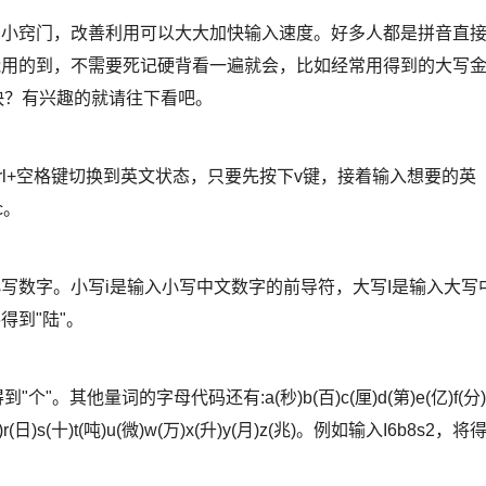
小窍门，改善利用可以大大加快输入速度。好多人都是拼音直
能用的到，不需要死记硬背看一遍就会，比如经常用得到的大写
快？有兴趣的就请往下看吧。
rl+空格键切换到英文状态，只要先按下v键，接着输入想要的英
c。
写数字。小写i是输入小写中文数字的前导符，大写I是输入大写
得到"陆"。
他量词的字母代码还有:a(秒)b(百)c(厘)d(第)e(亿)f(分)
q(千)r(日)s(十)t(吨)u(微)w(万)x(升)y(月)z(兆)。例如输入I6b8s2，将