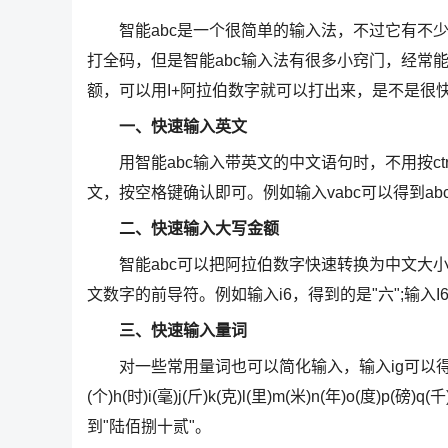
智能abc是一个很简单的输入法，不过它有不少
打全码，但是智能abc输入法有很多小窍门，经常
额，可以用I+阿拉伯数字就可以打出来，是不是很
一、快速输入英文
用智能abc输入带英文的中文语句时，不用按ct
文，按空格键确认即可。例如输入vabc可以得到ab
二、快速输入大写金额
智能abc可以把阿拉伯数字快速转换为中文大小
文数字的前导符。例如输入i6，得到的是"六";输入I6
三、快速输入量词
对一些常用量词也可以简化输入，输入ig可以得到"个"。其
(个)h(时)i(毫)j(斤)k(克)l(里)m(米)n(年)o(度)p(磅)
到"陆佰捌十贰"。