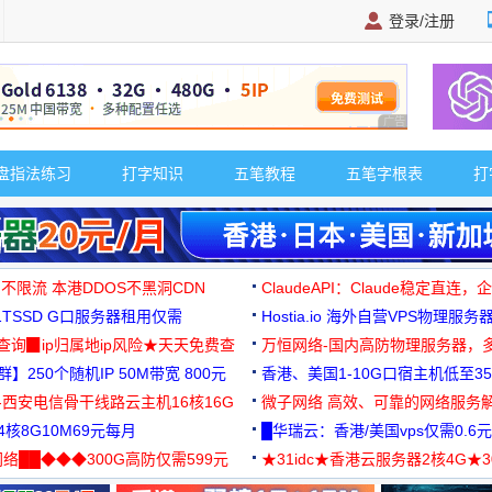
登录/注册
广告 商业广告，理
盘指法练习
打字知识
五笔教程
五笔字根表
打
 不限流 本港DDOS不黑洞CDN
ClaudeAPI：Claude稳定直连
G1TSSD G口服务器租用仅需
Hostia.io 海外自营VPS物理服务
可免费测试
址查询▉ip归属地ip风险★天天免费查
万恒网络-国内高防物理服务器，
】250个随机IP 50M带宽 800元
99元/月起
香港、美国1-10G口宿主机低至35
-西安电信骨干线路云主机16核16G
微子网络 高效、可靠的网络服务
核8G10M69元每月
█华瑞云：香港/美国vps仅需0.6元
络██◆◆◆300G高防仅需599元
★31idc★香港云服务器2核4G★
用◆