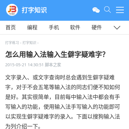
打字知识
首页
编程
手机
软件
硬件
教程
平面
服务器
打字练习
打字知识
>
>
怎么用输入法输入生僻字疑难字？
2015-05-21 14:30:51
脚本之家
文字录入、或文字查询时总会遇到生僻字疑难
字，对于不会五笔等输入法的同志们便不知如何
是好。其实很简单，目前每中输入法中都会有手
写输入的功能，使用输入法手写输入的功能即可
以实现生僻字疑难字的录入。下面以搜狗输入法
为列介绍一下。