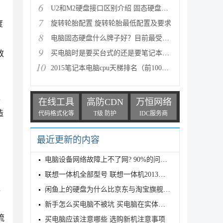
6
U2和M2硬盘接口区别介绍 固态硬盘接口优缺点对比分析
7
度
旋转轮胎配置 旋转轮胎最低配置及要求
8
电脑固态硬盘什么牌子好？目前最受欢迎的固态硬盘是哪
9
致
买电脑时是要买台式的还是要笔记本电脑?
10
2015笔记本电脑cpu天梯排名（前100名）
牌
在线工具
高防CDN
万恒网络
造
代码格式化等
T级 防护
IDC服务商
最近更新的内容
电脑设备网络故障上不了网? 90%的问题靠这7条命令就能
联想一体机全部型号 联想一体机2013年款
红
闲鱼上的硬盘为什么比京东与淘宝旗舰店便宜这么多，可
新手怎么买电脑不被坑 买电脑在实体店好还是网上购买
流
买电脑应该注意哪些 选购新机注意事项