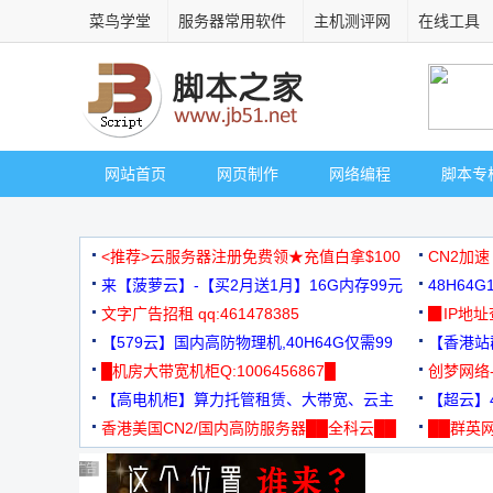
菜鸟学堂
服务器常用软件
主机测评网
在线工具
网站首页
网页制作
网络编程
脚本专
<推荐>云服务器注册免费领★充值白拿$100
CN2加速
来【菠萝云】-【买2月送1月】16G内存99元
48H64
文字广告招租 qq:461478385
3000+
▉IP地
【579云】国内高防物理机,40H64G仅需99
【香港站群
元
█机房大带宽机柜Q:1006456867█
创梦网络
【高电机柜】算力托管租赁、大带宽、云主
88元/月
【超云】4
机
香港美国CN2/国内高防服务器██全科云██
██群英网
◆◆◆
广告 商业广告，理性选择
广告 商业广告，理性选择
广告 商业广告，理性选择
广告 商业广告，理性选择