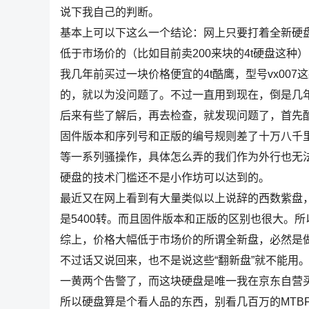
说下我自己的判断。
基本上可以下这么一个结论：网上只要打着全新硬盘
低于市场价的（比如目前卖200来块的4t硬盘这
我几年前买过一块价格便宜的4t酷鹰，型号vx00
的，就以为没问题了。不过一直用到现在，倒是几
后来有些了解后，再去检查，就发现问题了，首先酷鹰
固件版本和序列号和正版的编号规则差了十万八千里
等一系列骚操作，具体怎么弄的我们作为外行也无
硬盘的技术门槛还不是小作坊可以达到的。
最近又在网上看到有大量类似以上说辞的西数紫盘，我
是5400转。而且固件版本和正版的区别也很大。
综上，价格大幅低于市场价的所谓全新盘，必然是
不过话又说回来，也不是说这些“翻新盘”就不能用
一黄两个告警了，而这块硬盘是唯一我在京东自营
所以硬盘算是个看人品的东西，别看几百万的MTB