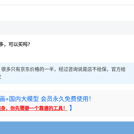
，理性选择
理性选择
多，可以买吗？
，很多只有京东价格的一半，经过咨询说是店不给保，官方给
家
rney绘画+国内大模型 会员永久免费使用！
】
翻身，你先需要一个靠谱的工具！