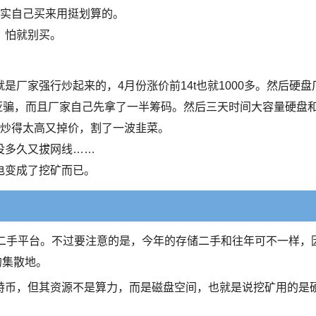
其实自己买来用挺划算的。
，怕就别买。
厂家强行炒起来的，4月份涨价前14t也就1000多。然后硬盘
亚骗，而且厂家自己先拿了一半筹码。然后三天时间大容量硬盘
为炒得太高又掉价，割了一波韭菜。
没多久又拔网线……
电变成了挖矿而已。
到二手平台。不过要注意的是，今年的存储二手和往年可不一样，
的集散地。
特币，但其资源不是算力，而是磁盘空间，也就是说挖矿用的是