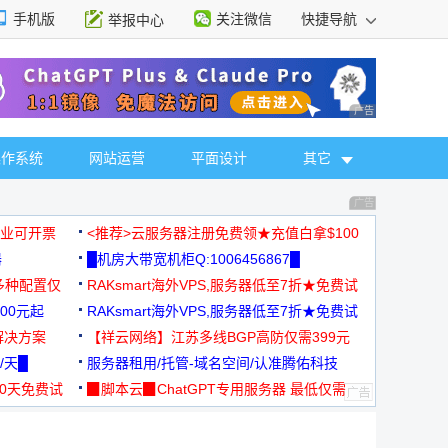
手机版
关注微信
快捷导航
举报中心
性选择
广告 商业广告，理
操作系统
网站运营
平面设计
其它
广告 商业广告，理
，企业可开票
<推荐>云服务器注册免费领★充值白拿$100
器
█机房大带宽机柜Q:1006456867█
多种配置仅
RAKsmart海外VPS,服务器低至7折★免费试
00元起
用★
RAKsmart海外VPS,服务器低至7折★免费试
解决方案
用★
【祥云网络】江苏多线BGP高防仅需399元
/天█
服务器租用/托管-域名空间/认准腾佑科技
30天免费试
▉脚本云▉ChatGPT专用服务器 最低仅需
19元/月