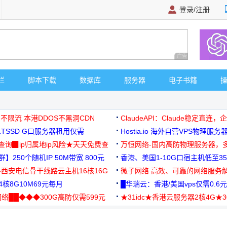
登录/注册
广告 商业广告，理
栏
脚本下载
数据库
服务器
电子书籍
 不限流 本港DDOS不黑洞CDN
ClaudeAPI：Claude稳定直连
G1TSSD G口服务器租用仅需
Hostia.io 海外自营VPS物理服务
可免费测试
址查询▉ip归属地ip风险★天天免费查
万恒网络-国内高防物理服务器，
】250个随机IP 50M带宽 800元
99元/月起
香港、美国1-10G口宿主机低至35
-西安电信骨干线路云主机16核16G
微子网络 高效、可靠的网络服务
核8G10M69元每月
█华瑞云：香港/美国vps仅需0.6元
络██◆◆◆300G高防仅需599元
★31idc★香港云服务器2核4G★
用◆