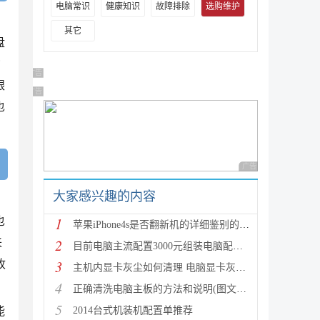
电脑常识
健康知识
故障排除
选购维护
其它
盘
货
广告 商业广告，理性选择
跟
广告 商业广告，理性选择
也
广告 商业广告，理性
大家感兴趣的内容
，
1
也
苹果iPhone4s是否翻新机的详细鉴别的方法(图文教程)
2
来
目前电脑主流配置3000元组装电脑配置单
3
收
主机内显卡灰尘如何清理 电脑显卡灰尘清理教程
4
正确清洗电脑主板的方法和说明(图文教程)
5
能
2014台式机装机配置单推荐