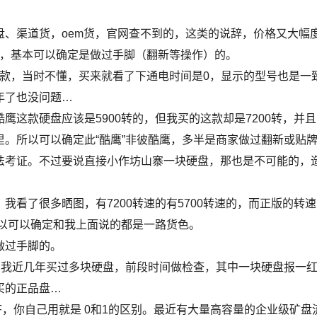
、渠道货，oem货，官网查不到的，这类的说辞，价格又大幅
种），基本可以确定是做过手脚（翻新等操作）的。
7这款，当时不懂，买来就看了下通电时间是0，显示的型号也是一
年了也没问题…
这款硬盘应该是5900转的，但我买的这款却是7200转，并且
。所以可以确定此“酷鹰”非彼酷鹰，多半是商家做过翻新或贴
法考证。不过要说直接小作坊山寨一块硬盘，那也是不可能的，
看了很多晒图，有7200转速的有5700转速的，而正版的转速
所以可以确定和我上面说的都是一路货色。
做过手脚的。
。我近几年买过多块硬盘，前段时间做检查，其中一块硬盘报一
买的正品盘…
F，你自己用就是 0和1的区别。最近有大量高容量的企业级矿盘