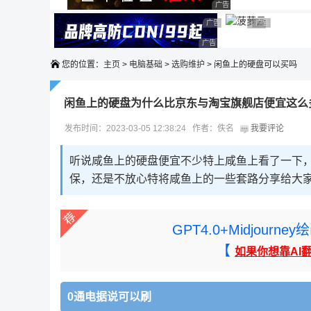
广告 商业广告，理性选择
广告 商业广告，理性选择
广告 商业广告，理性选择
广告 商业广告
广告 商业广告，
广告 商业广告，理性选择
您的位置：
主页
>
电脑基础
>
选购维护
> 闲鱼上的硬盘可以买吗
闲鱼上的硬盘为什么比京东与淘宝旗舰店便宜这么
发布时间：2023-03-05 12:38:24 作者：佚名
我要评论
听说咸鱼上的硬盘便宜不少特上咸鱼上看了一下
保，还是不放心特将咸鱼上的一些套路分享给大
GPT4.0+Midjou
【
如果你想靠AI
0通电据说可以刷