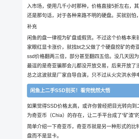
入市场，使用几千小时那种，价格直接5折左右，
还是那句话，对于各种来路不明的硬盘。买就别怕
补充
闲鱼的盘一律视为矿盘或假货。不过这个价格本来就是
家眼红显卡涨价，就找bt之父做了个硬盘挖矿的奇
ssd价格翻两三倍，部分甚至翻四五倍。没几天因
最逗的是奇亚骗那会儿都没开放交易，后来开放了
总之这波就是厂家自导自演，只不过从火灾洪水停
闲鱼上二手SSD别买！看完恍然大悟
如果觉得SSD价格太高，或许你曾经把目光转向
为奇亚币（Chia）的存在，让二手平台成了“矿渣”
简单介绍一下奇亚币，奇亚币就是另一种形式的比
盘而不是显卡。