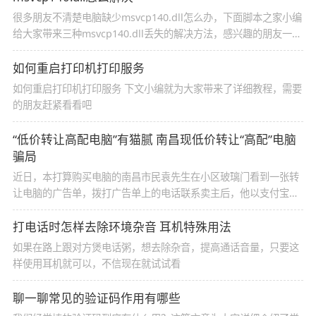
很多朋友不清楚电脑缺少msvcp140.dll怎么办，下面脚本之家小编
给大家带来三种msvcp140.dll丢失的解决方法，感兴趣的朋友一起
看看吧
如何重启打印机打印服务
如何重启打印机打印服务 下文小编就为大家带来了详细教程，需要
的朋友赶紧看看吧
“低价转让高配电脑”有猫腻 南昌现低价转让“高配”电脑
骗局
近日，本打算购买电脑的南昌市民袁先生在小区玻璃门看到一张转
让电脑的广告单，拨打广告单上的电话联系卖主后，他以支付宝转
账的方式，花2200元买到了一台“高配”电脑。
打电话时怎样去除环境杂音 耳机特殊用法
如果在路上跟对方煲电话粥，想去除杂音，提高通话音量，只要这
样使用耳机就可以，不信现在就试试看
聊一聊常见的验证码作用有哪些