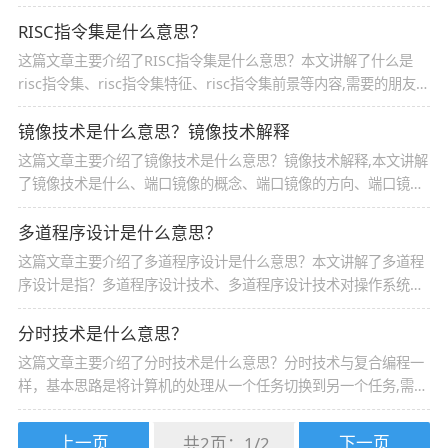
最大的国际电脑展， 因此每年都吸引着来自全球150多个国家及地
区的上千个厂商出席
RISC指令集是什么意思？
这篇文章主要介绍了RISC指令集是什么意思？本文讲解了什么是
risc指令集、risc指令集特征、risc指令集前景等内容,需要的朋友可
以参考下
镜像技术是什么意思？镜像技术解释
这篇文章主要介绍了镜像技术是什么意思？镜像技术解释,本文讲解
了镜像技术是什么、端口镜像的概念、端口镜像的方向、端口镜像
的分类、端口镜像的实现方式等内容,需要的朋友可以参考下
多道程序设计是什么意思？
这篇文章主要介绍了多道程序设计是什么意思？本文讲解了多道程
序设计是指？多道程序设计技术、多道程序设计技术对操作系统的
形成起到的作用等内容,需要的朋友可以参考下
分时技术是什么意思？
这篇文章主要介绍了分时技术是什么意思？分时技术与复合编程一
样，基本思路是将计算机的处理从一个任务切换到另一个任务,需要
的朋友可以参考下
上一页
下一页
共2页：
1
/
2