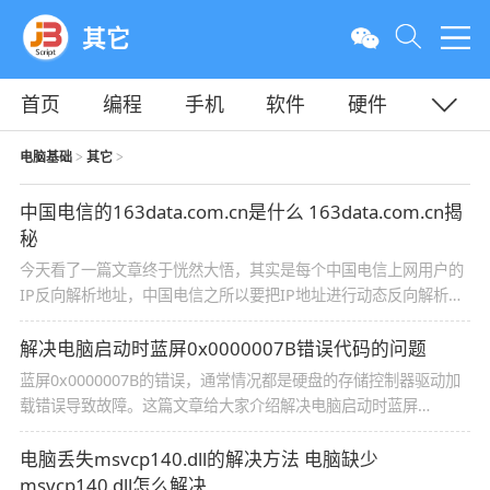
其它
首页
编程
手机
软件
硬件
教程
平面
服务器
电脑基础
其它
>
>
中国电信的163data.com.cn是什么 163data.com.cn揭
秘
今天看了一篇文章终于恍然大悟，其实是每个中国电信上网用户的
IP反向解析地址，中国电信之所以要把IP地址进行动态反向解析，
主要是为了防止垃圾邮件，减少黑客攻击等等
解决电脑启动时蓝屏0x0000007B错误代码的问题
蓝屏0x0000007B的错误，通常情况都是硬盘的存储控制器驱动加
载错误导致故障。这篇文章给大家介绍解决电脑启动时蓝屏
0x0000007B错误代码的问题，需要的朋友参考下
电脑丢失msvcp140.dll的解决方法 电脑缺少
msvcp140.dll怎么解决