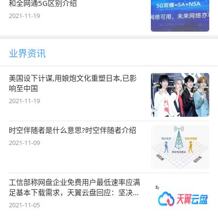
和全网通5G区别介绍
2021-11-19
业界资讯
美国设下计谋,用娘炮文化重塑日本,已影
响至中国
2021-11-19
时空伴随者是什么意思?时空伴随者介绍
2021-11-09
工信部称网盘企业免费用户最低速率应满
足基本下载需求，天翼云盘回应：坚决支
持，始终
2021-11-05