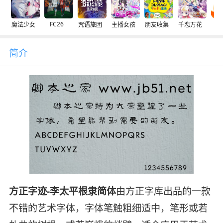
FC26
魔法少女
咒语旅团
主播女孩
朋友收集
千恋万花
交
简介
方正字迹-李太平根隶简体
由方正字库出品的一款
不错的艺术字体，字体笔触粗细适中，笔形或若