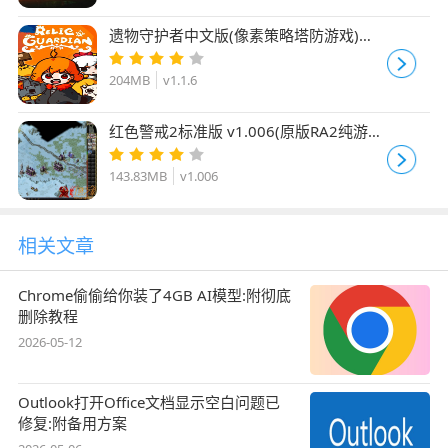
遗物守护者中文版(像素策略塔防游戏)
Relic Guardian v1.1.6 免安装版
204MB
v1.1.6
红色警戒2标准版 v1.006(原版RA2纯游戏
包可联机)
143.83MB
v1.006
相关文章
Chrome偷偷给你装了4GB AI模型:附彻底
删除教程
2026-05-12
Outlook打开Office文档显示空白问题已
修复:附备用方案