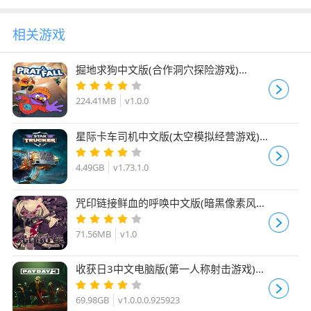
相关游戏
掘地求狗中文版(合作洞穴探险游戏)
Pratfall v1.0.0 免安装版
224.41MB
v1.0.0
星际卡车司机中文版(太空模拟经营游戏)
Star Trucker v1.73.1.0 免安装版
4.49GB
v1.73.1.0
咒印链接鲜血的呼唤中文版(暗黑像素风动
作Roguelike游戏) v1.0 免安装版
71.56MB
v1.0
收获日3中文电脑版(第一人称射击游戏)
PAYDAY 3 v1.0.0.0.925923 免安装版
69.98GB
v1.0.0.0.925923