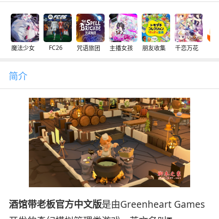
FC26
魔法少女
咒语旅团
主播女孩
朋友收集
千恋万花
交
简介
酒馆带老板官方中文版
是由Greenheart Games