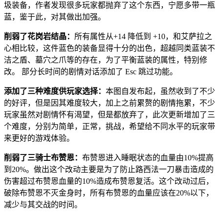
圾装备，作者发现很多玩家都抛弃了这个东西，宁愿多带一瓶
蓝，鉴于此，对其做出加强。
削弱了花岗岩结晶：
所有属性从+14 降低到 +10，和艾萨拉之
心相比较，这件蓝色的装备显得十分的出色，超越同类蓝装不
洁之盾、墓穴之爪等的存在，为了平衡蓝装的属性，特别修
改。 部分长时间的剧情对话添加了 Esc 跳过功能。
添加了三种难度供玩家选择：
本图自发布起，虽然收到了不少
的好评，但是因其难度较大，加上之前累赘的剧情拖累，不少
玩家虽然对剧情怀有渴望，但是都放弃了，此次更新增加了三
个难度，分别为简单，正常，挑战，希望给不同水平的玩家带
来更好的游戏体验。
削弱了三骑士布赞恩：
布赞恩进入睡眠状态的血量由10%提高
到20%。做出这个改动主要是为了防止路西法一刀暴击造成的
伤害超过布赞恩血量的10%造成布赞恩复活。这个改动过后，
破除布赞恩不灭金身时，所有布赞恩的血量应该在20%以下，
减少与其交战的时间。