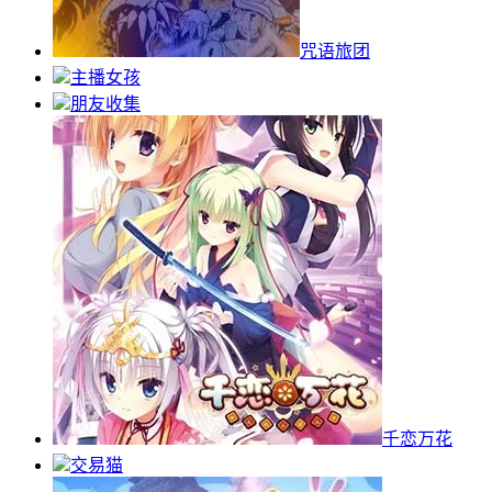
咒语旅团
主播女孩
朋友收集
千恋万花
交易猫