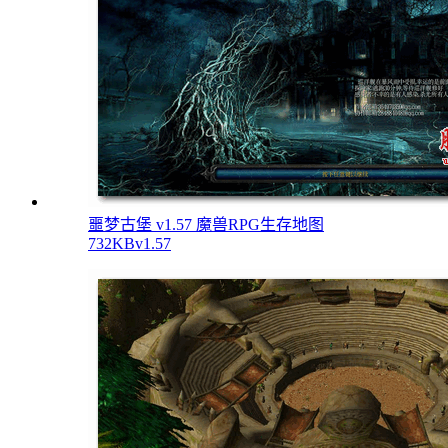
噩梦古堡 v1.57 魔兽RPG生存地图
732KB
v1.57