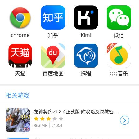
chrome
Kimi
知乎
微信
天猫
百度地图
携程
QQ音乐
相关游戏
龙神契约v1.8.4正式版 附攻略及隐藏密码
魔兽防守地图
36.6MB
v1.8.4