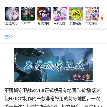
FC26
魔法少女
咒语旅团
主播女孩
朋友收集
千恋万花
交
简介
不落城守卫战v2.1.8正式版
是有地图作者“堕落天
使HERO”制作的一款非常好用的防守地图，一次
游玩长达1小时的防守地图，极需配合，建议和小