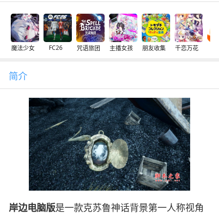
FC26
魔法少女
咒语旅团
主播女孩
朋友收集
千恋万花
交
简介
岸边电脑版
是一款克苏鲁神话背景第一人称视角