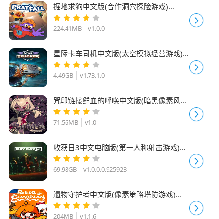
掘地求狗中文版(合作洞穴探险游戏)
Pratfall v1.0.0 免安装版
224.41MB
v1.0.0
星际卡车司机中文版(太空模拟经营游戏)
Star Trucker v1.73.1.0 免安装版
4.49GB
v1.73.1.0
咒印链接鲜血的呼唤中文版(暗黑像素风动
作Roguelike游戏) v1.0 免安装版
71.56MB
v1.0
收获日3中文电脑版(第一人称射击游戏)
PAYDAY 3 v1.0.0.0.925923 免安装版
69.98GB
v1.0.0.0.925923
遗物守护者中文版(像素策略塔防游戏)
Relic Guardian v1.1.6 免安装版
204MB
v1.1.6