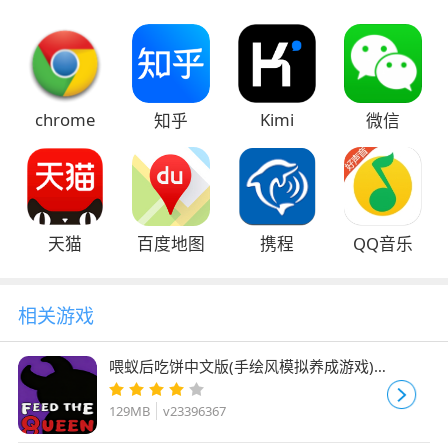
chrome
Kimi
知乎
微信
天猫
百度地图
携程
QQ音乐
相关游戏
喂蚁后吃饼中文版(手绘风模拟养成游戏)
Feed the Queen v23396367 免安装版
129MB
v23396367