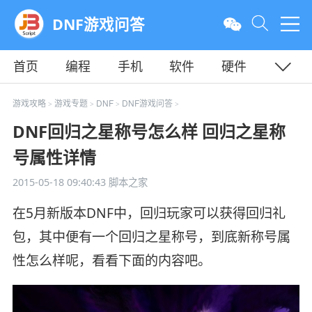
DNF游戏问答
首页
编程
手机
软件
硬件
教程
平面
服务器
游戏攻略
游戏专题
DNF
DNF游戏问答
>
>
>
>
DNF回归之星称号怎么样 回归之星称
号属性详情
2015-05-18 09:40:43
脚本之家
在5月新版本DNF中，回归玩家可以获得回归礼
包，其中便有一个回归之星称号，到底新称号属
性怎么样呢，看看下面的内容吧。