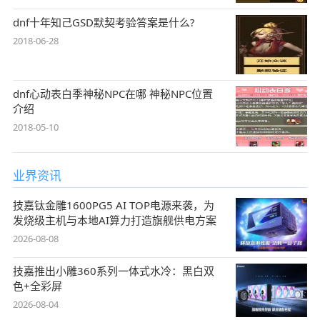
dnf十年知己GSD默契考验答案是什么?
2018-06-28
dnf心动表白季神秘NPC在哪 神秘NPC位置
介绍
2018-05-10
业界资讯
技嘉钛金雕1600PG5 AI TOP电源来袭，为
发烧级主机与本地AI算力打造旗舰供电方案
2026-08-08
技嘉推出小雕360系列一体式水冷：黑白双
色+全彩屏
2026-08-04