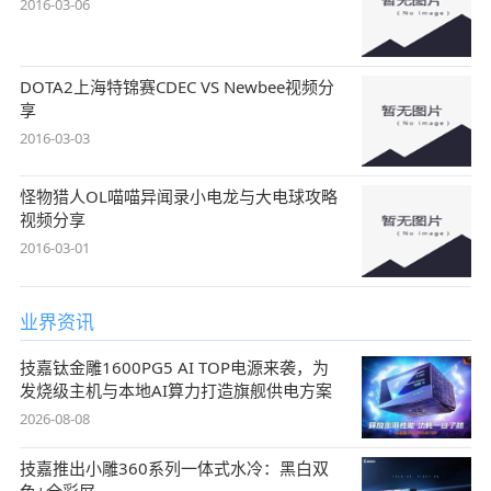
2016-03-06
DOTA2上海特锦赛CDEC VS Newbee视频分
享
2016-03-03
怪物猎人OL喵喵异闻录小电龙与大电球攻略
视频分享
2016-03-01
业界资讯
技嘉钛金雕1600PG5 AI TOP电源来袭，为
发烧级主机与本地AI算力打造旗舰供电方案
2026-08-08
技嘉推出小雕360系列一体式水冷：黑白双
色+全彩屏