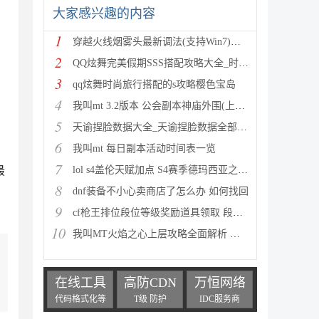
大家感兴趣的内容
1
穿越火线烟雾头最新调法(支持Win7)图文攻略
2
QQ炫舞完美假期SSS搭配攻略大全_时尚旅行完美假期1-15
3
qq炫舞时尚旅行搭配的s攻略樱色宝岛
4
我叫mt 3.2版本 公会副本神庙外围(上层)攻略心得
5
天谕捏脸数据大全_天谕捏脸数据全部汇总
6
我叫mt 每日副本活动时间表一览
7
最
lol s4盖伦天赋加点 S4赛季德玛西亚之力符文与出装推
8
dnf装备不小心卖商店了怎么办 如何找回
9
cf枪王排位段位等级奖励道具领取 段位等级奖励大全
10
我叫MT火焰之心上层攻略全面解析 挑战拉格罗斯
在线工具
高防CDN
万恒网络
代码格式化等
T级 防护
IDC服务商