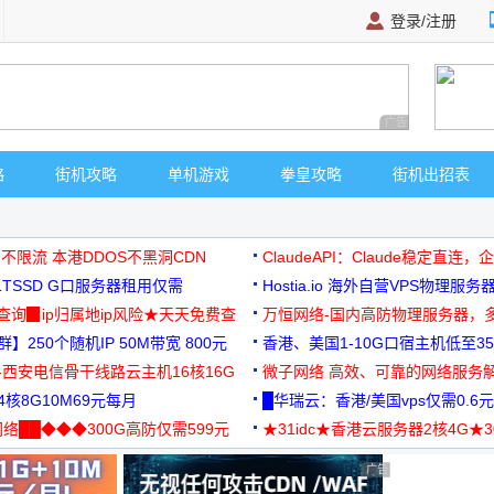
登录/注册
广告 商业广告，理
略
街机攻略
单机游戏
拳皇攻略
街机出招表
 不限流 本港DDOS不黑洞CDN
ClaudeAPI：Claude稳定直连
G1TSSD G口服务器租用仅需
Hostia.io 海外自营VPS物理服务
可免费测试
址查询▉ip归属地ip风险★天天免费查
万恒网络-国内高防物理服务器，
】250个随机IP 50M带宽 800元
99元/月起
香港、美国1-10G口宿主机低至35
-西安电信骨干线路云主机16核16G
微子网络 高效、可靠的网络服务
核8G10M69元每月
█华瑞云：香港/美国vps仅需0.6元
络██◆◆◆300G高防仅需599元
★31idc★香港云服务器2核4G★
用◆
广告 商业广告，理性选