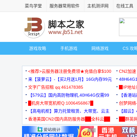
菜鸟学堂
服务器常用软件
主机测评网
在线工具
游戏攻略
手机游戏
网络游戏
CS 攻
<推荐>云服务器注册免费领★充值白拿$100
CN2加速
来【菠萝云】-【买2月送1月】16G内存99元
48H64
文字广告招租 qq:461478385
3000+
▉IP地
【579云】国内高防物理机,40H64G仅需99
【香港站群
元
█机房大带宽机柜Q:1006456867█
创梦网络
【高电机柜】算力托管租赁、大带宽、云主
88元/月
【超云】4
机
香港美国CN2/国内高防服务器██全科云██
██群英网
◆◆◆
广告 商业广告，理性选择