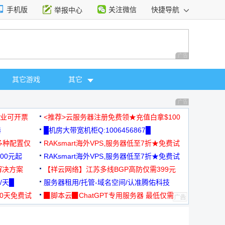
手机版
关注微信
快捷导航
举报中心
性选择
广告 商业广告，理
其它游戏
其它
广告 商业广告，理
，企业可开票
<推荐>云服务器注册免费领★充值白拿$100
器
█机房大带宽机柜Q:1006456867█
多种配置仅
RAKsmart海外VPS,服务器低至7折★免费试
00元起
用★
RAKsmart海外VPS,服务器低至7折★免费试
解决方案
用★
【祥云网络】江苏多线BGP高防仅需399元
/天█
服务器租用/托管-域名空间/认准腾佑科技
30天免费试
▉脚本云▉ChatGPT专用服务器 最低仅需
19元/月
择