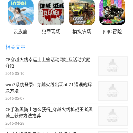
云族裔
犯罪现场
模拟农场
JOJO冒险
相关文章
CF穿越火线幸运上上签活动网址及活动奖励
介绍
2016-05-16
win7系统登录cf穿越火线出现atl71错误的解
决方法
2016-05-07
CF手游黑骑士怎么获得_穿越火线枪战王者黑
骑士获得方法推荐
2016-04-29