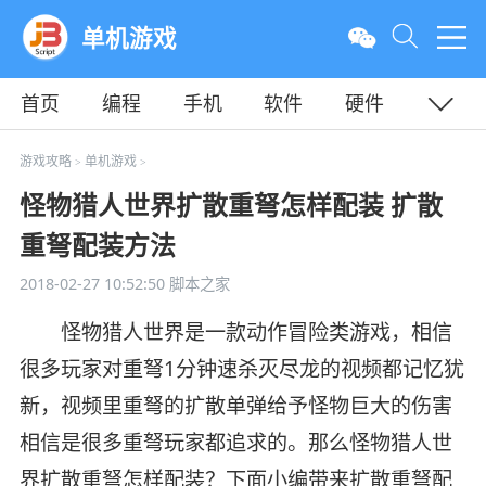
单机游戏
首页
编程
手机
软件
硬件
教程
平面
服务器
游戏攻略
单机游戏
>
>
怪物猎人世界扩散重弩怎样配装 扩散
重弩配装方法
2018-02-27 10:52:50
脚本之家
怪物猎人世界是一款动作冒险类游戏，相信
很多玩家对重弩1分钟速杀灭尽龙的视频都记忆犹
新，视频里重弩的扩散单弹给予怪物巨大的伤害
相信是很多重弩玩家都追求的。那么怪物猎人世
界扩散重弩怎样配装？下面小编带来扩散重弩配