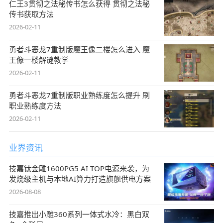
仁王3贯彻之法秘传书怎么获得 贯彻之法秘
传书获取方法
2026-02-11
勇者斗恶龙7重制版魔王像二楼怎么进入 魔
王像一楼解谜教学
2026-02-11
勇者斗恶龙7重制版职业熟练度怎么提升 刷
职业熟练度方法
2026-02-11
业界资讯
技嘉钛金雕1600PG5 AI TOP电源来袭，为
发烧级主机与本地AI算力打造旗舰供电方案
2026-08-08
技嘉推出小雕360系列一体式水冷：黑白双