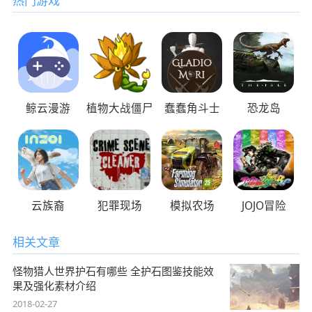
热门游戏
鲸云漫游
植物大战僵尸
蠢蠢角斗士
恐龙岛
云族裔
犯罪现场
模拟农场
JOJO冒险
相关文章
怪物猎人世界护石有哪些 全护石图鉴技能效
果及强化素材介绍
2018-02-27