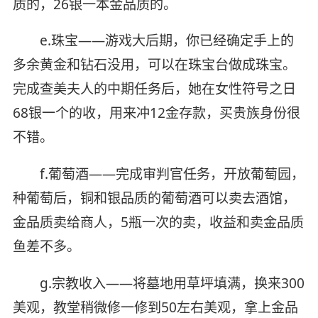
质的，26银一本金品质的。
e.珠宝——游戏大后期，你已经确定手上的
多余黄金和钻石没用，可以在珠宝台做成珠宝。
完成查美夫人的中期任务后，她在女性符号之日
68银一个的收，用来冲12金存款，买贵族身份很
不错。
f.葡萄酒——完成审判官任务，开放葡萄园，
种葡萄后，铜和银品质的葡萄酒可以卖去酒馆，
金品质卖给商人，5瓶一次的卖，收益和卖金品质
鱼差不多。
g.宗教收入——将墓地用草坪填满，换来300
美观，教堂稍微修一修到50左右美观，拿上金品