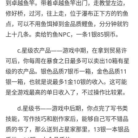
到卓越鱼竿。带着卓越鱼竿出门，走教堂左边，
修好桥，过河，往上走，位于瀑布正下方的钓鱼
点，可以不用鱼饵掉到金品质鲤鱼，分分钟就钓
上十几条。卖给钓鱼NPC，一条1银85铜币。
c.星级农产品——游戏中期，在拿到贸易许
可后，你每周在暴食之日最多可以卖出10箱有星
级的农产品。银色品质7银币一箱，金色品质11
银一箱，也就是说最多1金10银的收入。这可能
是全游戏最高的单日收入了，不过操作比较累。
d.星级书——游戏中后期，你点完了写书类
技能，写作技巧和剧作家后，能够自己写不错品
质的书了，那么送到占星家那里，13银一本银品