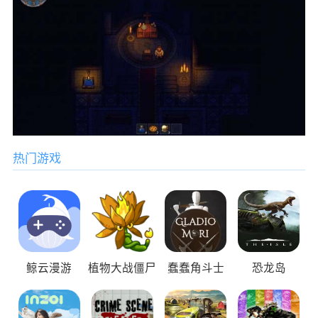
热门游戏
鲸云漫游
植物大战僵尸
蠢蠢角斗士
恐龙岛