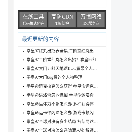
在线工具
高防CDN
万恒网络
代码格式化等
T级 防护
IDC服务商
最近更新的内容
拳皇97红丸出招表全集,二阶堂红丸出招表大全
拳皇97二阶堂红丸怎么出招？拳皇97红丸出招表大全
拳皇97大门五郎天地返BUG震最全人物集解
拳皇97大门bug震的全人物整理
拳皇命运克拉克怎么获得 拳皇命运克拉克获得方法分享
拳皇命运洛奇怎么连招 拳皇命运洛奇连招技巧分享
拳皇命运体力不够怎么办 多种获得体力值方法
拳皇命运卡顿闪退怎么办 游戏卡顿闪退解决方法
拳皇97全球对决有多少结局 各结局达成条件介绍
拳皇97全球对决怎么选隐藏人物 解锁全隐藏角色方法