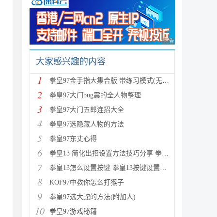
广告 商业广告，理性
大家感兴趣的内容
1
拳皇97金手指大集合版 带练习模式(无限血，无限时间)
2
拳皇97大门bug震的全人物整理
3
拳皇97大门五郎连招大全
4
拳皇97选隐藏人物的方法
5
拳皇97东丈心得
6
拳皇13 简化出招设置方法技巧分享 拳皇13 如何出招简
7
拳皇13怎么设置按键 拳皇13按键设置图文教程
8
KOF97中教你怎么打猴子
9
拳皇97选大蛇的方法(附加人)
10
拳皇97游戏秘籍