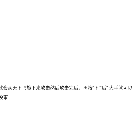
 就会从天下飞旋下来攻击然后攻击完后，再按“下”“后” 大手就可
没事