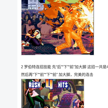
2 罗伯特连招技能 先“后”“下”“前”加大脚 这招
然后再“下”“前”“下”“前” 加大脚，完美的连击