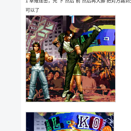
1 草雉连击，先“下”然后“前”然后再大脚 把对方踢
可以了