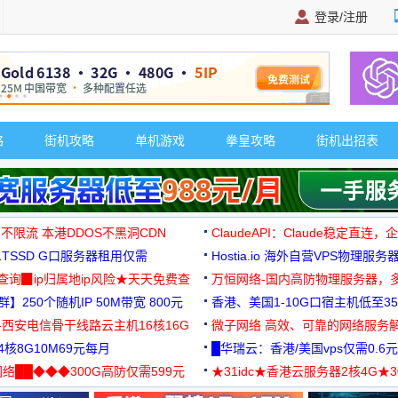
登录/注册
广告 商业广告，理
略
街机攻略
单机游戏
拳皇攻略
街机出招表
 不限流 本港DDOS不黑洞CDN
ClaudeAPI：Claude稳定直连
G1TSSD G口服务器租用仅需
Hostia.io 海外自营VPS物理服务
可免费测试
址查询▉ip归属地ip风险★天天免费查
万恒网络-国内高防物理服务器，
】250个随机IP 50M带宽 800元
99元/月起
香港、美国1-10G口宿主机低至35
-西安电信骨干线路云主机16核16G
微子网络 高效、可靠的网络服务
核8G10M69元每月
█华瑞云：香港/美国vps仅需0.6元
络██◆◆◆300G高防仅需599元
★31idc★香港云服务器2核4G★
用◆