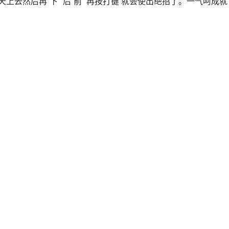
到天上去然后再“下”“后“前” 再按打键 就会使出绝招了。一气呵成就