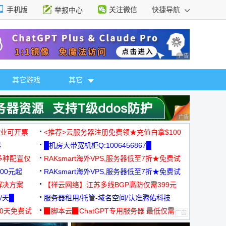
手机版
关注微信
快捷导航
举报中心
性选择
广告 商业广告，理
其它游戏
其它
广告 商业广告，理
，企业可开票
<推荐>云服务器注册免费领★充值白拿$100
器
█机房大带宽机柜Q:1006456867█
多种配置仅
RAKsmart海外VPS,服务器低至7折★免费试
00元起
用★
RAKsmart海外VPS,服务器低至7折★免费试
解决方案
用★
【祥云网络】江苏多线BGP高防仅需399元
/天█
服务器租用/托管-域名空间/认准腾佑科技
30天免费试
▉脚本云▉ChatGPT专用服务器 最低仅需
19元/月