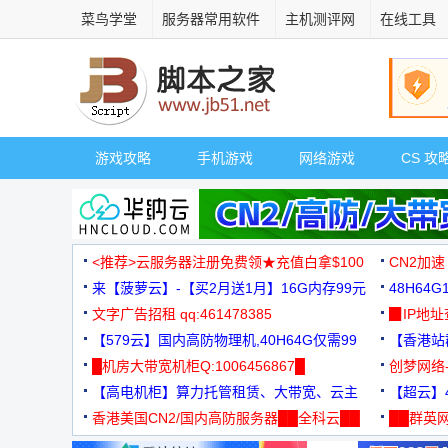
菜鸟学堂
服务器常用软件
主机测评网
在线工具
游戏攻略
手机游戏
网络游戏
CS 攻
<推荐>云服务器注册免费领★充值白拿$100
CN2加速
来【菠萝云】-【买2月送1月】16G内存99元
48H64
文字广告招租 qq:461478385
3000+
▉IP地
【579云】国内高防物理机,40H64G仅需99
【香港站群
元
█机房大带宽机柜Q:1006456867█
创梦网络
【高电机柜】算力托管租赁、大带宽、云主
88元/月
【超云】4
机
香港美国CN2/国内高防服务器██全科云██
██群英网
◆◆◆