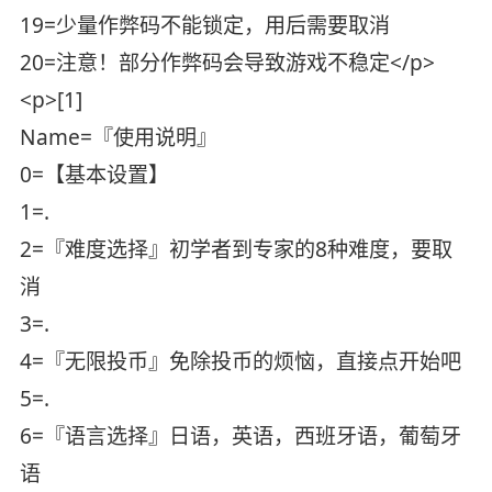
19=少量作弊码不能锁定，用后需要取消
20=注意！部分作弊码会导致游戏不稳定</p>
<p>[1]
Name=『使用说明』
0=【基本设置】
1=.
2=『难度选择』初学者到专家的8种难度，要取
消
3=.
4=『无限投币』免除投币的烦恼，直接点开始吧
5=.
6=『语言选择』日语，英语，西班牙语，葡萄牙
语