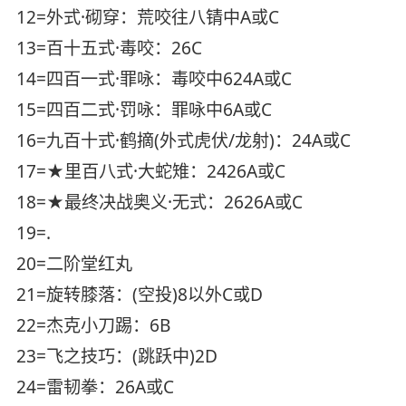
12=外式·砌穿：荒咬往八锖中A或C
13=百十五式·毒咬：26C
14=四百一式·罪咏：毒咬中624A或C
15=四百二式·罚咏：罪咏中6A或C
16=九百十式·鹤摘(外式虎伏/龙射)：24A或C
17=★里百八式·大蛇雉：2426A或C
18=★最终决战奥义·无式：2626A或C
19=.
20=二阶堂红丸
21=旋转膝落：(空投)8以外C或D
22=杰克小刀踢：6B
23=飞之技巧：(跳跃中)2D
24=雷韧拳：26A或C