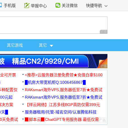
手机版
关注微信
快捷导航
举报中心
性选择
广告 商业广告，理
其它游戏
其它
广告 商业广告，理
，企业可开票
<推荐>云服务器注册免费领★充值白拿$100
器
█机房大带宽机柜Q:1006456867█
多种配置仅
RAKsmart海外VPS,服务器低至7折★免费试
00元起
用★
RAKsmart海外VPS,服务器低至7折★免费试
解决方案
用★
【祥云网络】江苏多线BGP高防仅需399元
/天█
服务器租用/托管-域名空间/认准腾佑科技
30天免费试
▉脚本云▉ChatGPT专用服务器 最低仅需
19元/月