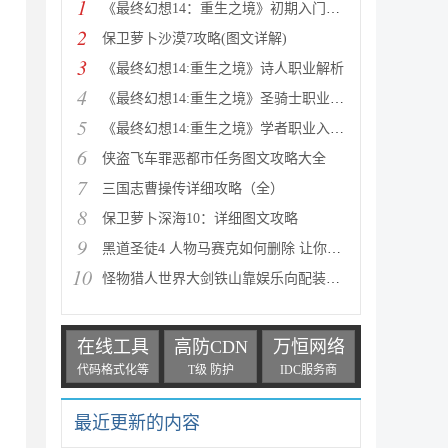
1
《最终幻想14：重生之境》初期入门指南
2
保卫萝卜沙漠7攻略(图文详解)
3
《最终幻想14:重生之境》诗人职业解析
4
《最终幻想14:重生之境》圣骑士职业解析
5
《最终幻想14:重生之境》学者职业入门指南
6
侠盗飞车罪恶都市任务图文攻略大全
7
三国志曹操传详细攻略（全）
8
保卫萝卜深海10：详细图文攻略
9
黑道圣徒4 人物马赛克如何删除 让你满足色狼的需求
10
怪物猎人世界大剑铁山靠娱乐向配装分享
在线工具
高防CDN
万恒网络
代码格式化等
T级 防护
IDC服务商
最近更新的内容