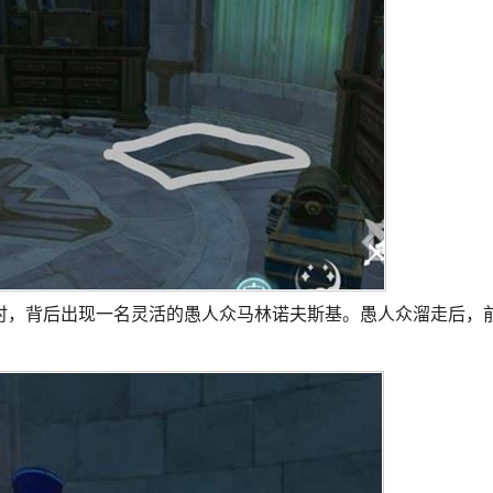
时，背后出现一名灵活的愚人众马林诺夫斯基。愚人众溜走后，