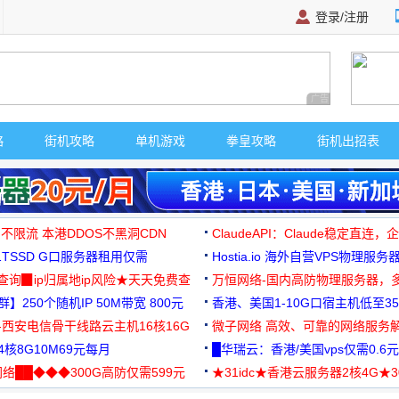
登录/注册
广告 商业广告，理
略
街机攻略
单机游戏
拳皇攻略
街机出招表
 不限流 本港DDOS不黑洞CDN
ClaudeAPI：Claude稳定直连
G1TSSD G口服务器租用仅需
Hostia.io 海外自营VPS物理服务
可免费测试
址查询▉ip归属地ip风险★天天免费查
万恒网络-国内高防物理服务器，
】250个随机IP 50M带宽 800元
99元/月起
香港、美国1-10G口宿主机低至35
-西安电信骨干线路云主机16核16G
微子网络 高效、可靠的网络服务
核8G10M69元每月
█华瑞云：香港/美国vps仅需0.6元
络██◆◆◆300G高防仅需599元
★31idc★香港云服务器2核4G★
用◆