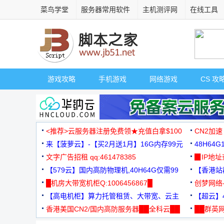
菜鸟学堂
服务器常用软件
主机测评网
在线工具
游戏攻略
手机游戏
网络游戏
CS 攻
<推荐>云服务器注册免费领★充值白拿$100
CN2加速
来【菠萝云】-【买2月送1月】16G内存99元
48H64
文字广告招租 qq:461478385
3000+
▉IP地
【579云】国内高防物理机,40H64G仅需99
【香港站群
元
█机房大带宽机柜Q:1006456867█
创梦网络
【高电机柜】算力托管租赁、大带宽、云主
88元/月
【超云】4
机
香港美国CN2/国内高防服务器██全科云██
██群英网
◆◆◆