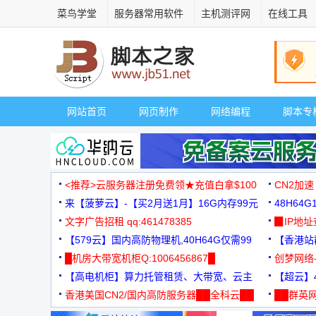
菜鸟学堂
服务器常用软件
主机测评网
在线工具
网站首页
网页制作
网络编程
脚本专
<推荐>云服务器注册免费领★充值白拿$100
CN2加速
来【菠萝云】-【买2月送1月】16G内存99元
48H64
文字广告招租 qq:461478385
3000+
▉IP地
【579云】国内高防物理机,40H64G仅需99
【香港站群
元
█机房大带宽机柜Q:1006456867█
创梦网络
【高电机柜】算力托管租赁、大带宽、云主
88元/月
【超云】4
机
香港美国CN2/国内高防服务器██全科云██
██群英网
◆◆◆