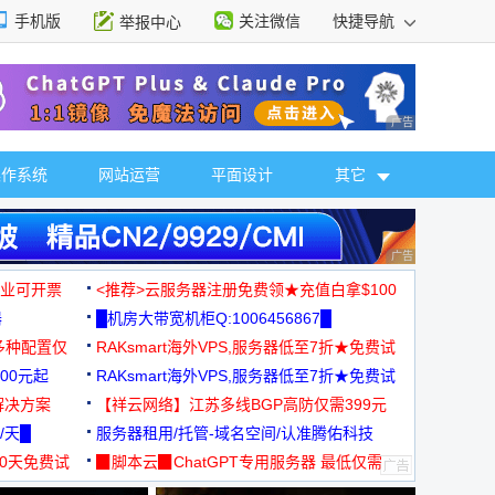
手机版
关注微信
快捷导航
举报中心
性选择
广告 商业广告，理
操作系统
网站运营
平面设计
其它
广告 商业广告，理
，企业可开票
<推荐>云服务器注册免费领★充值白拿$100
器
█机房大带宽机柜Q:1006456867█
多种配置仅
RAKsmart海外VPS,服务器低至7折★免费试
00元起
用★
RAKsmart海外VPS,服务器低至7折★免费试
解决方案
用★
【祥云网络】江苏多线BGP高防仅需399元
/天█
服务器租用/托管-域名空间/认准腾佑科技
30天免费试
▉脚本云▉ChatGPT专用服务器 最低仅需
19元/月