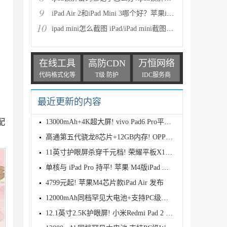
9
iPad Air 2和iPad Mini 3哪个好？苹果iPad Air2与Mini
10
ipad mini怎么截图 iPad/iPad mini截图技巧图解
在线工具
高防CDN
万恒网络
代码格式化等
T级 防护
IDC服务商
最近更新的内容
配
13000mAh+4K超大屏! vivo Pad6 Pro平板全面评测
高通第五代骁龙8芯片+12GB内存! OPPO Pad Mini 平板跑
11英寸护眼屏杀穿千元档! 荣耀平板X10发布 1299元起
单核与 iPad Pro 持平! 苹果 M4版iPad Air 跑分出炉
4799元起! 苹果M4芯片款iPad Air 发布
12000mAh同档罕见大电池+支持PC级WPS! REDMI Pad 2 Pr
12.1英寸2.5K护眼屏! 小米Redmi Pad 2 Pro平板发布:售