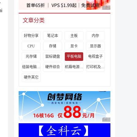
.
广告 商业广告，理性
i
文章分类
好物分享
笔记本
主板
内存
CPU
存储
显卡
显示器
光存储
鼠标键盘
平板电脑
电视盒子
组装电脑教程
硬件综合
机箱电源及散热器
打印机及其它外设
硬件其它
广告 商业广告，理性