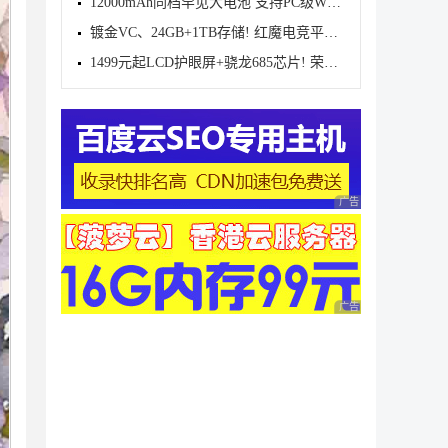
12000mAh同档罕见大电池 支持PC级WPS!小米 REDMI Pad
镀金VC、24GB+1TB存储! 红魔电竞平板3 Pro GOLDEN SAG
1499元起LCD护眼屏+骁龙685芯片! 荣耀平板 X10 Pro平
广告 商业广告，理性
广告 商业广告，理性