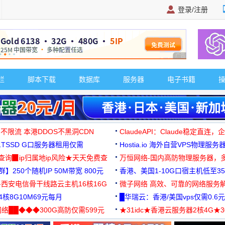
登录/注册
广告 商业广告，理
栏
脚本下载
数据库
服务器
电子书籍
 不限流 本港DDOS不黑洞CDN
ClaudeAPI：Claude稳定直连
G1TSSD G口服务器租用仅需
Hostia.io 海外自营VPS物理服务
可免费测试
址查询▉ip归属地ip风险★天天免费查
万恒网络-国内高防物理服务器，
】250个随机IP 50M带宽 800元
99元/月起
香港、美国1-10G口宿主机低至35
-西安电信骨干线路云主机16核16G
微子网络 高效、可靠的网络服务
核8G10M69元每月
█华瑞云：香港/美国vps仅需0.6元
络██◆◆◆300G高防仅需599元
★31idc★香港云服务器2核4G★
用◆