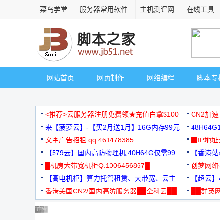
菜鸟学堂
服务器常用软件
主机测评网
在线工具
网站首页
网页制作
网络编程
脚本专
<推荐>云服务器注册免费领★充值白拿$100
CN2加速
来【菠萝云】-【买2月送1月】16G内存99元
48H64
文字广告招租 qq:461478385
3000+
▉IP地
【579云】国内高防物理机,40H64G仅需99
【香港站群
元
█机房大带宽机柜Q:1006456867█
创梦网络
【高电机柜】算力托管租赁、大带宽、云主
88元/月
【超云】4
机
香港美国CN2/国内高防服务器██全科云██
██群英网
◆◆◆
广告 商业广告，理性选择
广告 商业广告，理性选择
广告 商业广告，理性选择
广告 商业广告，理性选择
广告 商业广告，理性选择