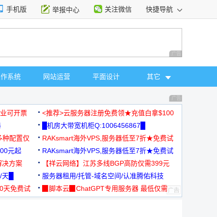
手机版
关注微信
快捷导航
举报中心
性选择
广告 商业广告，理
操作系统
网站运营
平面设计
其它
广告 商业广告，理
，企业可开票
<推荐>云服务器注册免费领★充值白拿$100
器
█机房大带宽机柜Q:1006456867█
多种配置仅
RAKsmart海外VPS,服务器低至7折★免费试
00元起
用★
RAKsmart海外VPS,服务器低至7折★免费试
解决方案
用★
【祥云网络】江苏多线BGP高防仅需399元
/天█
服务器租用/托管-域名空间/认准腾佑科技
30天免费试
▉脚本云▉ChatGPT专用服务器 最低仅需
19元/月