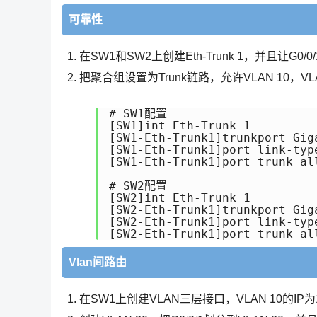
可靠性
在SW1和SW2上创建Eth-Trunk 1，并且让G0/0
把聚合组设置为Trunk链路，允许VLAN 10，VL
# SW1配置

[SW1]int Eth-Trunk 1

[SW1-Eth-Trunk1]trunkport Gig
[SW1-Eth-Trunk1]port link-type
[SW1-Eth-Trunk1]port trunk all
# SW2配置

[SW2]int Eth-Trunk 1

[SW2-Eth-Trunk1]trunkport Gig
[SW2-Eth-Trunk1]port link-type
Vlan间路由
在SW1上创建VLAN三层接口，VLAN 10的IP为192.16