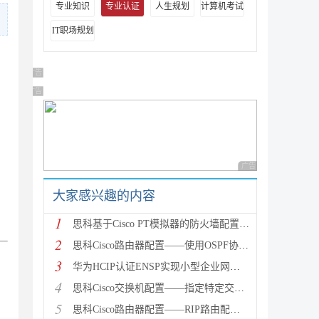
专业知识
专业认证
人生规划
计算机考试
IT职场规划
广告 商业广告，理性选择
广告 商业广告，理性选择
广告 商业广告，理性
大家感兴趣的内容
1
思科基于Cisco PT模拟器的防火墙配置实验案例详解
2
思科Cisco路由器配置——使用OSPF协议实现的全网互通
3
华为HCIP认证ENSP实现小型企业网三层架构详解
4
思科Cisco交换机配置——指定特定交换机为根桥STP配置
5
思科Cisco路由器配置——RIP路由配置实验详解