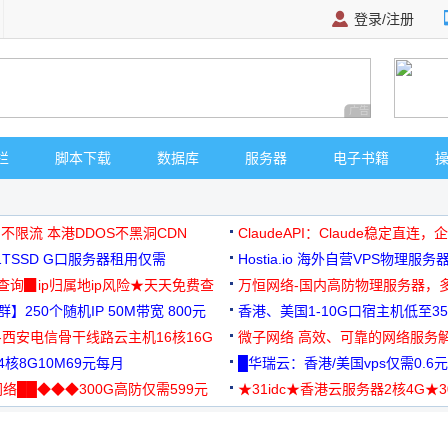
登录/注册
广告 商业广告，理
栏
脚本下载
数据库
服务器
电子书籍
 不限流 本港DDOS不黑洞CDN
ClaudeAPI：Claude稳定直连
G1TSSD G口服务器租用仅需
Hostia.io 海外自营VPS物理服务
可免费测试
址查询▉ip归属地ip风险★天天免费查
万恒网络-国内高防物理服务器，
】250个随机IP 50M带宽 800元
99元/月起
香港、美国1-10G口宿主机低至35
-西安电信骨干线路云主机16核16G
微子网络 高效、可靠的网络服务
核8G10M69元每月
█华瑞云：香港/美国vps仅需0.6元
络██◆◆◆300G高防仅需599元
★31idc★香港云服务器2核4G★
用◆