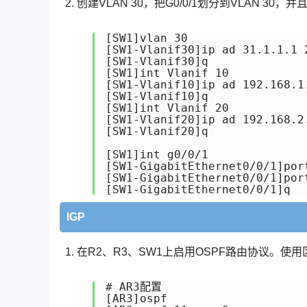
创建VLAN 30，把G0/0/1划分到VLAN 30，并且
[SW1]vlan 30

[SW1-Vlanif30]ip ad 31.1.1.1 2
[SW1-Vlanif30]q

[SW1]int Vlanif 10

[SW1-Vlanif10]ip ad 192.168.1.
[SW1-Vlanif10]q

[SW1]int Vlanif 20

[SW1-Vlanif20]ip ad 192.168.2.
[SW1-Vlanif20]q

[SW1]int g0/0/1

[SW1-GigabitEthernet0/0/1]port
[SW1-GigabitEthernet0/0/1]port
IGP
在R2、R3、SW1上启用OSPF路由协议。使
# AR3配置

[AR3]ospf 
