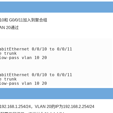
/10和 G0/0/11加入到聚合组
AN 20通过
abitEthernet 0/0/10 to 0/0/11

 trunk 

ow-pass vlan 10 20

abitEthernet 0/0/10 to 0/0/11

 trunk 

8.1.254/24，VLAN 20的IP为192.168.2.254/24