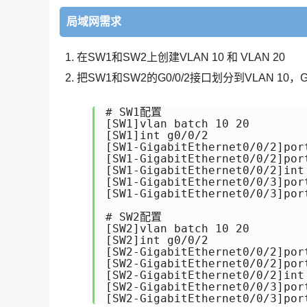
局域网需求
在SW1和SW2上创建VLAN 10 和 VLAN 20
把SW1和SW2的G0/0/2接口划分到VLAN 10，G0
# SW1配置

[SW1]vlan batch 10 20

[SW1]int g0/0/2

[SW1-GigabitEthernet0/0/2]port
[SW1-GigabitEthernet0/0/2]port
[SW1-GigabitEthernet0/0/2]int 
[SW1-GigabitEthernet0/0/3]port
[SW1-GigabitEthernet0/0/3]port
# SW2配置

[SW2]vlan batch 10 20

[SW2]int g0/0/2

[SW2-GigabitEthernet0/0/2]port
[SW2-GigabitEthernet0/0/2]port
[SW2-GigabitEthernet0/0/2]int 
[SW2-GigabitEthernet0/0/3]port