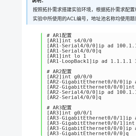
说明：
按照拓扑需求搭建实验环境，根据拓扑需求配置相
实验中所使用的ACL编号，地址池名称均使用
# AR1配置

[AR1]int s4/0/0

[AR1-Serial4/0/0]ip ad 100.1.1
[AR1-Serial4/0/0]q

[AR1]int lo 1

[AR1-LoopBack1]ip ad 1.1.1.1 3
# AR2配置

[AR2]int g0/0/0

[AR2-GigabitEthernet0/0/0]ip a
[AR2-GigabitEthernet0/0/0]int 
[AR2-Serial4/0/0]ip ad 100.1.1
[AR2-Serial4/0/0]q

# AR3配置

[AR3]int g0/0/1

[AR3-GigabitEthernet0/0/1]ip a
[AR3-GigabitEthernet0/0/1]int 
[AR3-GigabitEthernet0/0/0]ip a