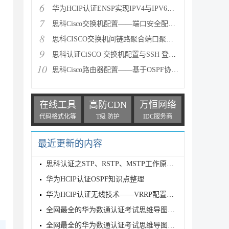
6
华为HCIP认证ENSP实现IPV4与IPV6的双栈配置详解
7
思科Cisco交换机配置——端口安全配置实验案例图文详
8
思科CISCO交换机间链路聚合端口聚合实现方法详解
9
思科认证CiSCO 交换机配置与SSH 登陆操作命令详解
10
思科Cisco路由器配置——基于OSPF协议的路由重分布配
在线工具
高防CDN
万恒网络
代码格式化等
T级 防护
IDC服务商
最近更新的内容
思科认证之STP、RSTP、MSTP工作原理、网络通信原理及
华为HCIP认证OSPF知识点整理
华为HCIP认证无线技术——VRRP配置实验案例分析
全网最全的华为数通认证考试思维导图(二)
全网最全的华为数通认证考试思维导图（一）