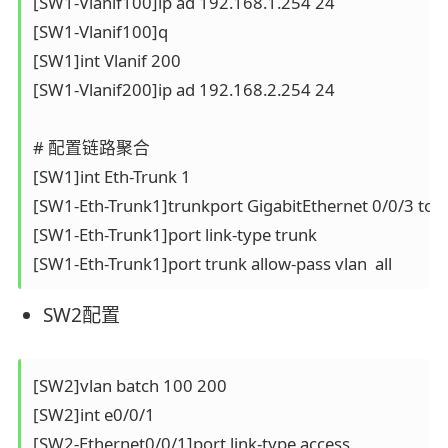
[SW1-Vlanif100]ip ad 192.168.1.254 24

[SW1-Vlanif100]q

[SW1]int Vlanif 200

[SW1-Vlanif200]ip ad 192.168.2.254 24

# 配置链路聚合

[SW1]int Eth-Trunk 1

[SW1-Eth-Trunk1]trunkport GigabitEthernet 0/0/3 to 0
[SW1-Eth-Trunk1]port link-type trunk 

SW2配置
[SW2]vlan batch 100 200

[SW2]int e0/0/1

[SW2-Ethernet0/0/1]port link-type access 
