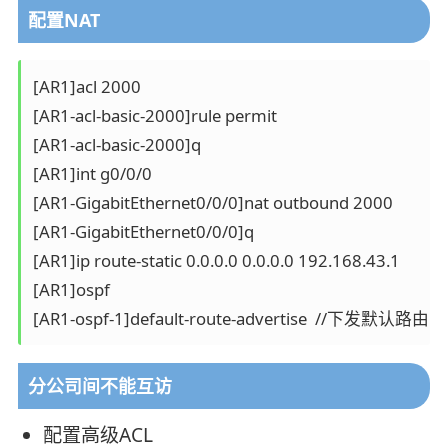
配置NAT
[AR1]acl 2000 

[AR1-acl-basic-2000]rule permit 

[AR1-acl-basic-2000]q

[AR1]int g0/0/0

[AR1-GigabitEthernet0/0/0]nat outbound 2000

[AR1-GigabitEthernet0/0/0]q

[AR1]ip route-static 0.0.0.0 0.0.0.0 192.168.43.1

[AR1]ospf 

分公司间不能互访
配置高级ACL