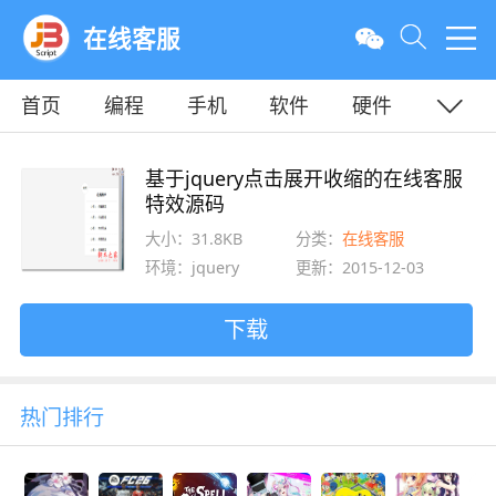
在线客服
首页
编程
手机
软件
硬件
教程
平面
服务器
基于jquery点击展开收缩的在线客服
特效源码
大小：31.8KB
分类：
在线客服
环境：jquery
更新：2015-12-03
下载
热门排行