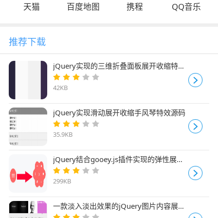
天猫
百度地图
携程
QQ音乐
推荐下载
jQuery实现的三维折叠面板展开收缩特效
源码
42KB
jQuery实现滑动展开收缩手风琴特效源码
35.9KB
jQuery结合gooey.js插件实现的弹性展开
收缩菜单特效源码
299KB
一款淡入淡出效果的jQuery图片内容展开
收缩选项卡