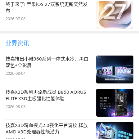
终于来了! 苹果iOS 27双系统更新突然发
布
2026-07-08
业界资讯
技嘉推出小雕360系列一体式水冷：黑白
双色+全彩屏
2026-08-04
技嘉X3D系列再添新成员 B850 AORUS
ELITE X3D主板强化性能体验
2026-08-03
技嘉X3D鸡血模式2.0强化平台调校 释放
AMD X3D处理器性能潜力