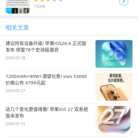
172KB
相关文章
建议所有设备升级! 苹果iOS26.6 正式版
发布 修复78个史诗级漏洞
2026-07-28
7200mAh+90W+潜望长焦! vivo X300E
价格公布 4799元起
2026-07-27
这几个变化更值得看! 苹果iOS 27 双系统
版本发布
2026-07-21