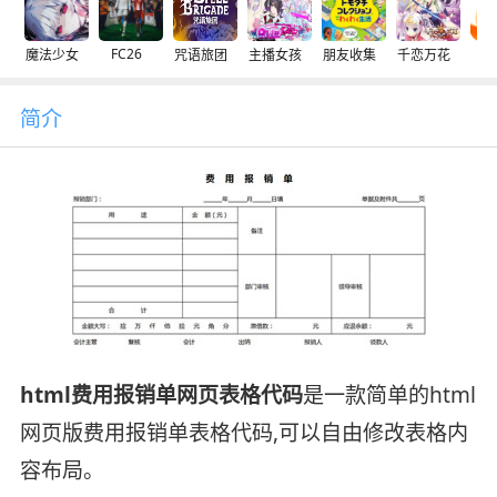
FC26
魔法少女
咒语旅团
主播女孩
朋友收集
千恋万花
交
简介
html费用报销单网页表格代码
是一款简单的html
网页版费用报销单表格代码,可以自由修改表格内
容布局。