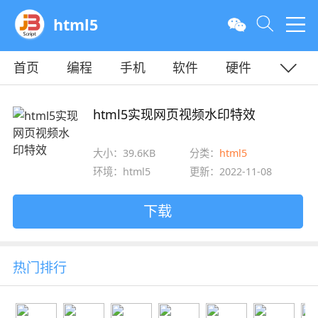
html5
首页
编程
手机
软件
硬件
教程
平面
服务器
html5实现网页视频水印特效
大小：39.6KB
分类：
html5
环境：html5
更新：2022-11-08
下载
热门排行