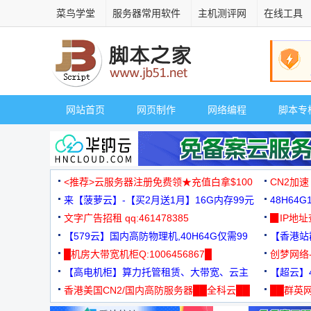
菜鸟学堂
服务器常用软件
主机测评网
在线工具
网站首页
网页制作
网络编程
脚本专
<推荐>云服务器注册免费领★充值白拿$100
CN2加速
来【菠萝云】-【买2月送1月】16G内存99元
48H64
文字广告招租 qq:461478385
3000+
▉IP地
【579云】国内高防物理机,40H64G仅需99
【香港站群
元
█机房大带宽机柜Q:1006456867█
创梦网络
【高电机柜】算力托管租赁、大带宽、云主
88元/月
【超云】4
机
香港美国CN2/国内高防服务器██全科云██
██群英网
◆◆◆