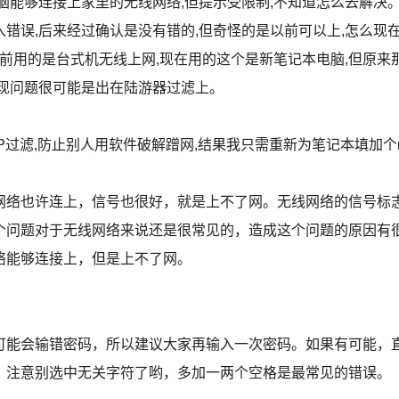
脑能够连接上家里的无线网络,但提示受限制,不知道怎么去解决
误,后来经过确认是没有错的,但奇怪的是以前可以上,怎么现
以前用的是台式机无线上网,现在用的这个是新笔记本电脑,但原来
现问题很可能是出在陆游器过滤上。
P过滤,防止别人用软件破解蹭网,结果我只需重新为笔记本填加个
络也许连上，信号也很好，就是上不了网。无线网络的信号标
个问题对于无线网络来说还是很常见的，造成这个问题的原因有
络能够连接上，但是上不了网。
能会输错密码，所以建议大家再输入一次密码。如果有可能，
，注意别选中无关字符了哟，多加一两个空格是最常见的错误。