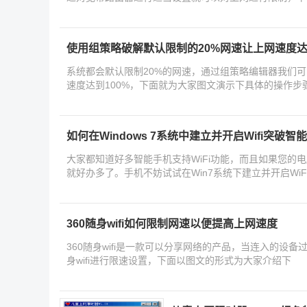
友
使用组策略破解默认限制的20%网速让上网速度达到
系统都会默认限制20%的网速，通过组策略编辑器我们
速度达到100%，下面就为大家图文演示下具体的操作步
如何在Windows 7系统中建立并开启Wifi突破
大家都知道好多智能手机支持WiFi功能，而且如果您的电脑是
就好办多了。手机不妨试试在Win7系统下建立并开启WiF
支持
360随身wifi如何限制网速以便提高上网速度
360随身wifi是一款可以分享网络的产品，当连入的设备
身wifi进行限速设置，下面以图文的形式为大家介绍下