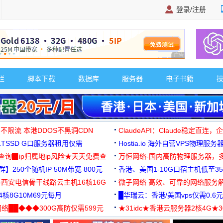
登录/注册
广告 商业广告，理
栏
脚本下载
数据库
服务器
电子书籍
 不限流 本港DDOS不黑洞CDN
ClaudeAPI：Claude稳定直连
G1TSSD G口服务器租用仅需
Hostia.io 海外自营VPS物理服务
可免费测试
址查询▉ip归属地ip风险★天天免费查
万恒网络-国内高防物理服务器，
】250个随机IP 50M带宽 800元
99元/月起
香港、美国1-10G口宿主机低至35
-西安电信骨干线路云主机16核16G
微子网络 高效、可靠的网络服务
核8G10M69元每月
█华瑞云：香港/美国vps仅需0.6元
络██◆◆◆300G高防仅需599元
★31idc★香港云服务器2核4G★
用◆