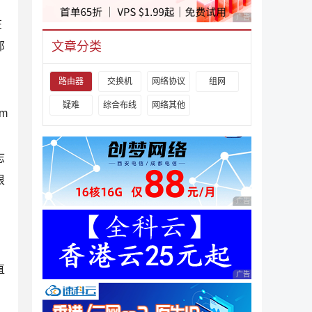
。
广告 商业广告，理性
在
文章分类
那
路由器
交换机
网络协议
组网
疑难
综合布线
网络其他
m
志
很
广告 商业广告，理性
直
广告 商业广告，理性