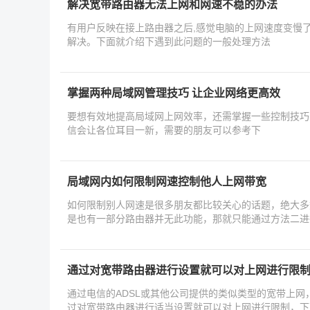
解决宽带路由器无法上网和网速不稳的办法
有用户反映在接上路由器之后,感觉电脑的上网速度变慢了
解决。下面就介绍下遇到此问题的一般处理方法
掌握两种局域网管理技巧 让企业网络更高效
要想有效地提高局域网上网效率，还需掌握一些控制技巧
信会让各位耳目一新，需要的朋友可以参考下
局域网内如何限制网速控制他人上网带宽
如何限制别人网速是很多朋友都比较关心的话题，绝大多
是也有一部分路由器并无此功能，那就只能通过方法二进
通过对宽带路由器进行设置就可以对上网进行限
通过电信的ADSL或其他公司提供的类似类型的宽带上
过对宽带路由器进行适当设置就可以对上网进行限制，下