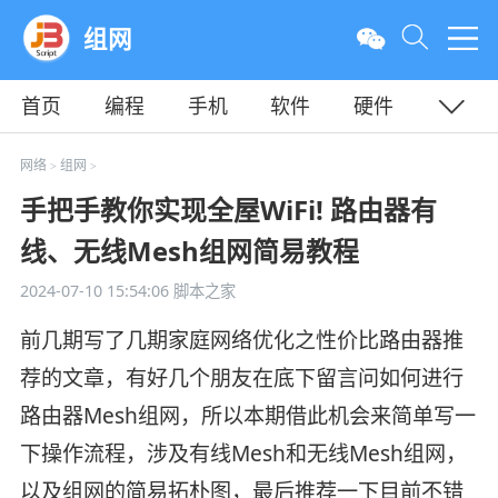
组网
首页
编程
手机
软件
硬件
教程
平面
服务器
网络
组网
>
>
手把手教你实现全屋WiFi! 路由器有
线、无线Mesh组网简易教程
2024-07-10 15:54:06
脚本之家
前几期写了几期家庭网络优化之性价比路由器推
荐的文章，有好几个朋友在底下留言问如何进行
路由器Mesh组网，所以本期借此机会来简单写一
下操作流程，涉及有线Mesh和无线Mesh组网，
以及组网的简易拓朴图，最后推荐一下目前不错