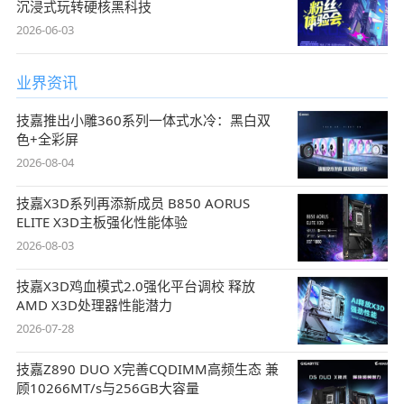
沉浸式玩转硬核黑科技
2026-06-03
业界资讯
技嘉推出小雕360系列一体式水冷：黑白双
色+全彩屏
2026-08-04
技嘉X3D系列再添新成员 B850 AORUS
ELITE X3D主板强化性能体验
2026-08-03
技嘉X3D鸡血模式2.0强化平台调校 释放
AMD X3D处理器性能潜力
2026-07-28
技嘉Z890 DUO X完善CQDIMM高频生态 兼
顾10266MT/s与256GB大容量