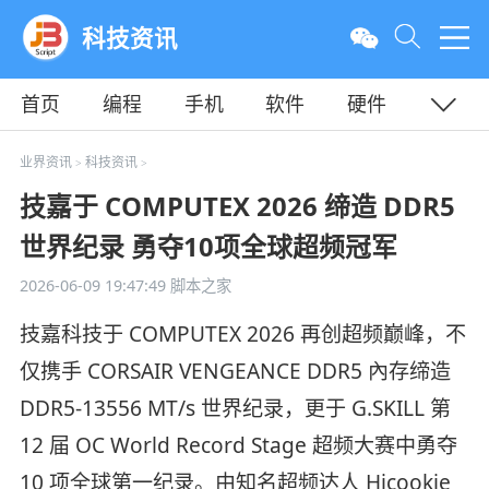
科技资讯
首页
编程
手机
软件
硬件
教程
平面
服务器
业界资讯
科技资讯
>
>
技嘉于 COMPUTEX 2026 缔造 DDR5
世界纪录 勇夺10项全球超频冠军
2026-06-09 19:47:49
脚本之家
技嘉科技于 COMPUTEX 2026 再创超频巅峰，不
仅携手 CORSAIR VENGEANCE DDR5 內存缔造
DDR5-13556 MT/s 世界纪录，更于 G.SKILL 第
12 届 OC World Record Stage 超频大赛中勇夺
10 项全球第一纪录。由知名超频达人 Hicookie