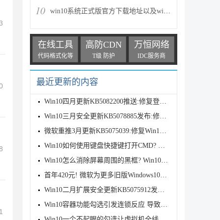
10
win10系统正式版官方下载地址以及win10系统正式版两种
3
在线工具
高防CDN
万恒网络
代码格式化等
T级 防护
IDC服务商
最近更新的内容
0
Win10四月更新KB5082200推送:修复登录与远程桌面漏洞
Win10三月安全更新KB5078885发布:修复卡死/更新证书/
微软重推3月更新KB5075039:修复Win10恢复环境故障
Win10如何使用键盘快捷键打开CMD? 键盘打开命令提示符
8
Win10怎么消除屏幕周围的黑框? Win10全屏黑边解决方案
首年420元! 微软为更多旧版Windows10推出ESU付费安全
Win10二月扩展安全更新KB5075912发布: 修复6个在野零
Win10容器功能勾选引发连锁反应 导致虚拟机全线瘫痪：
1
Win10一个不起眼的勾选让虚拟机全线瘫痪:附解决办法