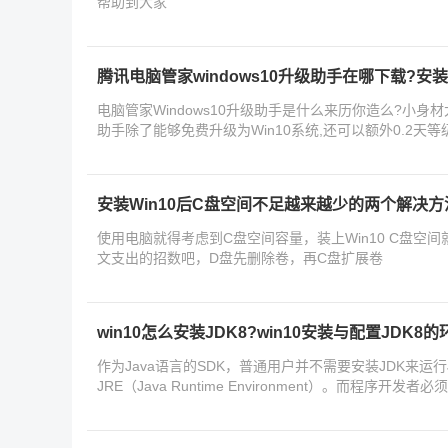
帮助到大家
腾讯电脑管家windows10升级助手在哪下载?安装
电脑管家Windows10升级助手是什么来历你造么?小身材大
助手除了能够免费升级为Win10系统,还可以额外0.2
了。那
安装Win10后C盘空间不足越来越少的两个解决方
使用电脑就得考虑到C盘空间容量，装上Win10 C盘空
文支出的招数吧，D盘先删除卷，再C盘扩展卷
win10怎么安装JDK8?win10安装与配置JDK8
作为Java语言的SDK，普通用户并不需要安装JDK来运行
JRE（Java Runtime Environment）。而程序
win10怎么安