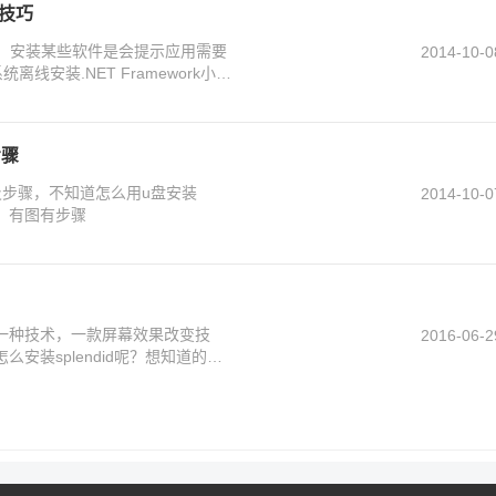
小技巧
要的，安装某些软件是会提示应用需要
2014-10-0
系统离线安装.NET Framework小技
步骤
及步骤，不知道怎么用u盘安装
2014-10-0
，有图有步骤
现的一种技术，一款屏幕效果改变技
2016-06-2
安装splendid呢？想知道的朋