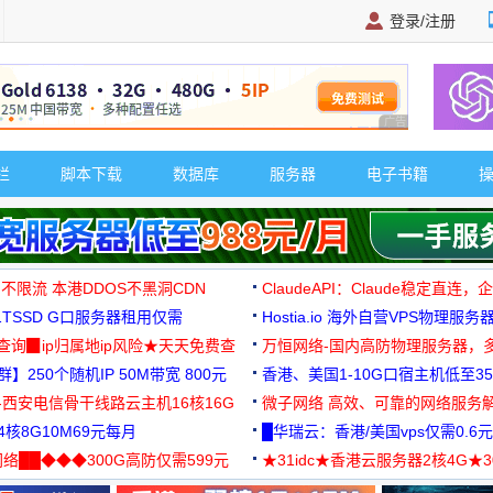
登录/注册
广告 商业广告，理
栏
脚本下载
数据库
服务器
电子书籍
 不限流 本港DDOS不黑洞CDN
ClaudeAPI：Claude稳定直连
G1TSSD G口服务器租用仅需
Hostia.io 海外自营VPS物理服务
可免费测试
址查询▉ip归属地ip风险★天天免费查
万恒网络-国内高防物理服务器，
】250个随机IP 50M带宽 800元
99元/月起
香港、美国1-10G口宿主机低至35
-西安电信骨干线路云主机16核16G
微子网络 高效、可靠的网络服务
核8G10M69元每月
█华瑞云：香港/美国vps仅需0.6元
络██◆◆◆300G高防仅需599元
★31idc★香港云服务器2核4G★
用◆