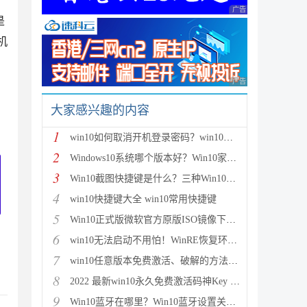
广告 商业广告，理性
是
机
广告 商业广告，理性
大家感兴趣的内容
1
win10如何取消开机登录密码？win10取消登录密码方法图
2
Windows10系统哪个版本好？Win10家庭版和专业版的区别
3
Win10截图快捷键是什么？三种Win10截图方法介绍
4
win10快捷键大全 win10常用快捷键
5
Win10正式版微软官方原版ISO镜像下载大全(32位/64位)
6
win10无法启动不用怕！WinRE恢复环境轻松修复win10系
7
win10任意版本免费激活、破解的方法步骤
8
2022 最新win10永久免费激活码神Key win10安装密钥激
9
Win10蓝牙在哪里？Win10蓝牙设置关闭或开启方法图解