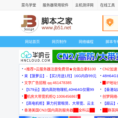
菜鸟学堂
服务器常用软件
主机测评网
在线工具
网站首页
网页制作
网络编程
脚本专
<推荐>云服务器注册免费领★充值白拿$100
CN2加速
来【菠萝云】-【买2月送1月】16G内存99元
48H64
文字广告招租 qq:461478385
3000+
▉IP地
【579云】国内高防物理机,40H64G仅需99
【香港站群
元
█机房大带宽机柜Q:1006456867█
创梦网络
【高电机柜】算力托管租赁、大带宽、云主
88元/月
【超云】4
机
香港美国CN2/国内高防服务器██全科云██
██群英网
◆◆◆