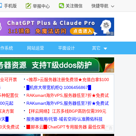
手机版
关注微信
快捷导航
举报中心
性选择
广告 商业广告，理
操作系统
网站运营
平面设计
其它
广告 商业广告，理
，企业可开票
<推荐>云服务器注册免费领★充值白拿$100
器
█机房大带宽机柜Q:1006456867█
多种配置仅
RAKsmart海外VPS,服务器低至7折★免费试
00元起
用★
RAKsmart海外VPS,服务器低至7折★免费试
解决方案
用★
【祥云网络】江苏多线BGP高防仅需399元
/天█
服务器租用/托管-域名空间/认准腾佑科技
30天免费试
▉脚本云▉ChatGPT专用服务器 最低仅需
19元/月