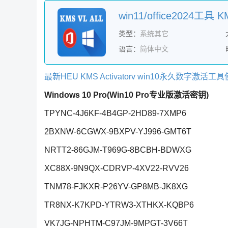
类型：
系统其它
语言：
简体中文
最新HEU KMS Activatorv win10永久数字激活
Windows 10 Pro(Win10 Pro专业版激活密钥)
TPYNC-4J6KF-4B4GP-2HD89-7XMP6
2BXNW-6CGWX-9BXPV-YJ996-GMT6T
NRTT2-86GJM-T969G-8BCBH-BDWXG
XC88X-9N9QX-CDRVP-4XV22-RVV26
TNM78-FJKXR-P26YV-GP8MB-JK8XG
TR8NX-K7KPD-YTRW3-XTHKX-KQBP6
VK7JG-NPHTM-C97JM-9MPGT-3V66T