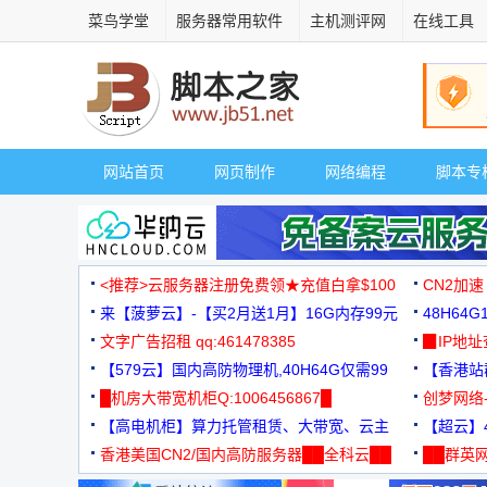
菜鸟学堂
服务器常用软件
主机测评网
在线工具
网站首页
网页制作
网络编程
脚本专
<推荐>云服务器注册免费领★充值白拿$100
CN2加速
来【菠萝云】-【买2月送1月】16G内存99元
48H64
文字广告招租 qq:461478385
3000+
▉IP地
【579云】国内高防物理机,40H64G仅需99
【香港站群
元
█机房大带宽机柜Q:1006456867█
创梦网络
【高电机柜】算力托管租赁、大带宽、云主
88元/月
【超云】4
机
香港美国CN2/国内高防服务器██全科云██
██群英网
◆◆◆