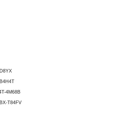
KD8YX
-B4H4T
4T-4M68B
BX-T84FV