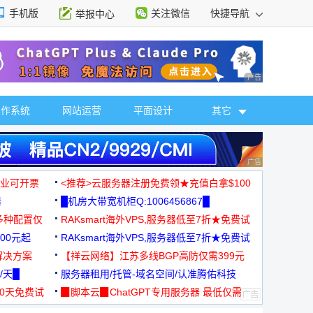
手机版
关注微信
快捷导航
举报中心
性选择
广告 商业广告，理
操作系统
网站运营
平面设计
其它
广告 商业广告，理
，企业可开票
<推荐>云服务器注册免费领★充值白拿$100
器
█机房大带宽机柜Q:1006456867█
多种配置仅
RAKsmart海外VPS,服务器低至7折★免费试
00元起
用★
RAKsmart海外VPS,服务器低至7折★免费试
解决方案
用★
【祥云网络】江苏多线BGP高防仅需399元
/天█
服务器租用/托管-域名空间/认准腾佑科技
30天免费试
▉脚本云▉ChatGPT专用服务器 最低仅需
19元/月