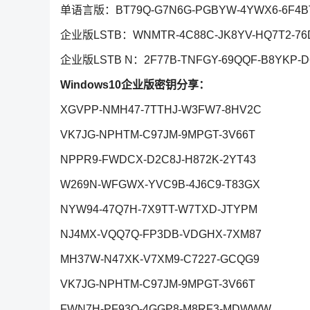
单语言版：BT79Q-G7N6G-PGBYW-4YWX6-6F4B
企业版LSTB：WNMTR-4C88C-JK8YV-HQ7T2-76
企业版LSTB N：2F77B-TNFGY-69QQF-B8YKP-D
Windows10企业版密钥分享：
XGVPP-NMH47-7TTHJ-W3FW7-8HV2C
VK7JG-NPHTM-C97JM-9MPGT-3V66T
NPPR9-FWDCX-D2C8J-H872K-2YT43
W269N-WFGWX-YVC9B-4J6C9-T83GX
NYW94-47Q7H-7X9TT-W7TXD-JTYPM
NJ4MX-VQQ7Q-FP3DB-VDGHX-7XM87
MH37W-N47XK-V7XM9-C7227-GCQG9
VK7JG-NPHTM-C97JM-9MPGT-3V66T
FWN7H-PF93Q-4GGP8-M8RF3-MDWWW