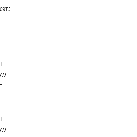
69TJ
H
WW
T
H
WW