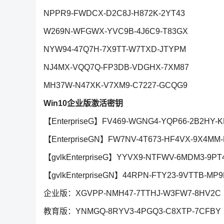
NPPR9-FWDCX-D2C8J-H872K-2YT43
W269N-WFGWX-YVC9B-4J6C9-T83GX
NYW94-47Q7H-7X9TT-W7TXD-JTYPM
NJ4MX-VQQ7Q-FP3DB-VDGHX-7XM87
MH37W-N47XK-V7XM9-C7227-GCQG9
Win10企业版激活密钥
【EnterpriseG】FV469-WGNG4-YQP66-2B2HY-
【EnterpriseGN】FW7NV-4T673-HF4VX-9X4MM
【gvlkEnterpriseG】YYVX9-NTFWV-6MDM3-9PT
【gvlkEnterpriseGN】44RPN-FTY23-9VTTB-MP9
企业版：XGVPP-NMH47-7TTHJ-W3FW7-8HV2C
教育版：YNMGQ-8RYV3-4PGQ3-C8XTP-7CFBY