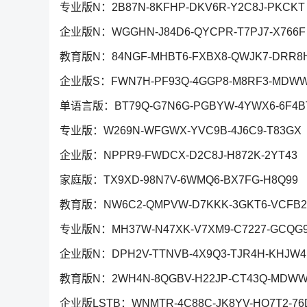
专业版N：2B87N-8KFHP-DKV6R-Y2C8J-PKCKT
企业版N：WGGHN-J84D6-QYCPR-T7PJ7-X766F
教育版N：84NGF-MHBT6-FXBX8-QWJK7-DRR8
企业版S：FWN7H-PF93Q-4GGP8-M8RF3-MDW
单语言版：BT79Q-G7N6G-PGBYW-4YWX6-6F4B
专业版：W269N-WFGWX-YVC9B-4J6C9-T83GX
企业版：NPPR9-FWDCX-D2C8J-H872K-2YT43
家庭版：TX9XD-98N7V-6WMQ6-BX7FG-H8Q99
教育版：NW6C2-QMPVW-D7KKK-3GKT6-VCFB2
专业版N：MH37W-N47XK-V7XM9-C7227-GCQG
企业版N：DPH2V-TTNVB-4X9Q3-TJR4H-KHJW4
教育版N：2WH4N-8QGBV-H22JP-CT43Q-MDWW
企业版LSTB：WNMTR-4C88C-JK8YV-HQ7T2-76