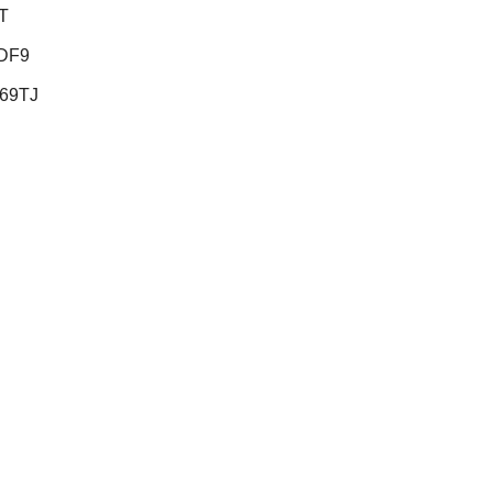
T
DF9
69TJ