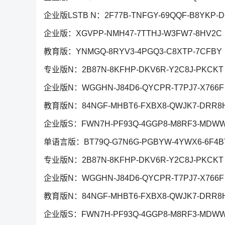
企业版LSTB N：2F77B-TNFGY-69QQF-B8YKP-D
企业版：XGVPP-NMH47-7TTHJ-W3FW7-8HV2C
教育版：YNMGQ-8RYV3-4PGQ3-C8XTP-7CFBY
专业版N：2B87N-8KFHP-DKV6R-Y2C8J-PKCKT
企业版N：WGGHN-J84D6-QYCPR-T7PJ7-X766F
教育版N：84NGF-MHBT6-FXBX8-QWJK7-DRR8
企业版S：FWN7H-PF93Q-4GGP8-M8RF3-MDW
单语言版：BT79Q-G7N6G-PGBYW-4YWX6-6F4B
专业版N：2B87N-8KFHP-DKV6R-Y2C8J-PKCKT
企业版N：WGGHN-J84D6-QYCPR-T7PJ7-X766F
教育版N：84NGF-MHBT6-FXBX8-QWJK7-DRR8
企业版S：FWN7H-PF93Q-4GGP8-M8RF3-MDW