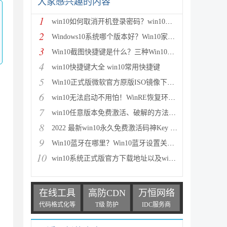
大家感兴趣的内容
1
win10如何取消开机登录密码？win10取消登录密码方法图
2
Windows10系统哪个版本好？Win10家庭版和专业版的区别
3
Win10截图快捷键是什么？三种Win10截图方法介绍
4
win10快捷键大全 win10常用快捷键
5
Win10正式版微软官方原版ISO镜像下载大全(32位/64位)
6
win10无法启动不用怕！WinRE恢复环境轻松修复win10系
7
win10任意版本免费激活、破解的方法步骤
8
2022 最新win10永久免费激活码神Key win10安装密钥激
9
Win10蓝牙在哪里？Win10蓝牙设置关闭或开启方法图解
10
win10系统正式版官方下载地址以及win10系统正式版两种
在线工具
高防CDN
万恒网络
代码格式化等
T级 防护
IDC服务商