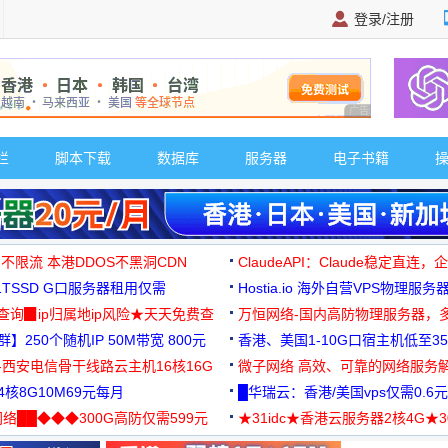
登录/注册
广告 商业广告，理
栏
脚本下载
数据库
服务器
电子书籍
 不限流 本港DDOS不黑洞CDN
ClaudeAPI：Claude稳定直连
G1TSSD G口服务器租用仅需
Hostia.io 海外自营VPS物理服务
可免费测试
址查询▉ip归属地ip风险★天天免费查
万恒网络-国内高防物理服务器，
】250个随机IP 50M带宽 800元
99元/月起
香港、美国1-10G口宿主机低至35
-西安电信骨干线路云主机16核16G
微子网络 高效、可靠的网络服务
核8G10M69元每月
█华瑞云：香港/美国vps仅需0.6元
络██◆◆◆300G高防仅需599元
★31idc★香港云服务器2核4G★
用◆