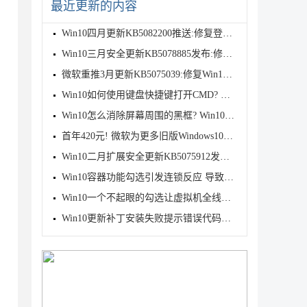
最近更新的内容
Win10四月更新KB5082200推送:修复登录与远程桌面漏洞
Win10三月安全更新KB5078885发布:修复卡死/更新证书/
微软重推3月更新KB5075039:修复Win10恢复环境故障
Win10如何使用键盘快捷键打开CMD? 键盘打开命令提示符
Win10怎么消除屏幕周围的黑框? Win10全屏黑边解决方案
首年420元! 微软为更多旧版Windows10推出ESU付费安全
Win10二月扩展安全更新KB5075912发布: 修复6个在野零
Win10容器功能勾选引发连锁反应 导致虚拟机全线瘫痪：
Win10一个不起眼的勾选让虚拟机全线瘫痪:附解决办法
Win10更新补丁安装失败提示错误代码0x800f0922的解决