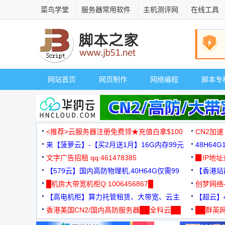
菜鸟学堂
服务器常用软件
主机测评网
在线工具
网站首页
网页制作
网络编程
脚本专
<推荐>云服务器注册免费领★充值白拿$100
CN2加速
来【菠萝云】-【买2月送1月】16G内存99元
48H64
文字广告招租 qq:461478385
3000+
▉IP地
【579云】国内高防物理机,40H64G仅需99
【香港站群
元
█机房大带宽机柜Q:1006456867█
创梦网络
【高电机柜】算力托管租赁、大带宽、云主
88元/月
【超云】4
机
香港美国CN2/国内高防服务器██全科云██
██群英网
◆◆◆