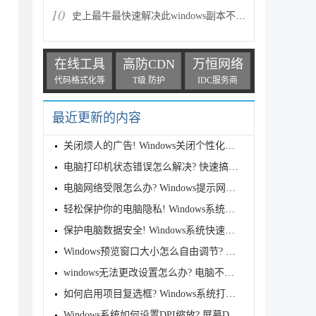
10
史上最牛最快速解决此windows副本不是正版的技巧
在线工具
高防CDN
万恒网络
代码格式化等
T级 防护
IDC服务商
最近更新的内容
关闭烦人的广告! Windows关闭个性化广告的终极指南
电脑打印机状态错误怎么解决? 快速搞定Windows打印机
电脑网络受限怎么办? Windows提示网络连接受限的解决
轻松保护你的电脑隐私! Windows系统如何设置动态锁功
保护电脑数据安全! Windows系统快速关闭磁盘默认共享
Windows预览窗口大小怎么自由调节? 电脑任务栏预览窗
windows无法更改设置怎么办? 电脑不允许修改系统设置
如何启用项目复选框? Windows系统打开文件复选框设置
Windows系统如何设置DPI缩放? 屏幕DPI缩放设置全攻略