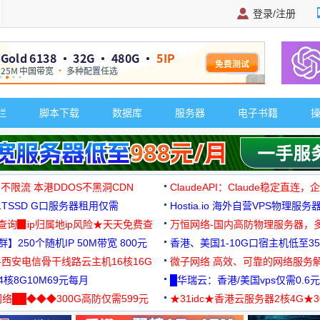
登录/注册
广告 商业广告，理
栏
脚本下载
数据库
服务器
电子书籍
 不限流 本港DDOS不黑洞CDN
ClaudeAPI：Claude稳定直连
G1TSSD G口服务器租用仅需
Hostia.io 海外自营VPS物理服务
可免费测试
址查询▉ip归属地ip风险★天天免费查
万恒网络-国内高防物理服务器，
】250个随机IP 50M带宽 800元
99元/月起
香港、美国1-10G口宿主机低至35
-西安电信骨干线路云主机16核16G
微子网络 高效、可靠的网络服务
核8G10M69元每月
█华瑞云：香港/美国vps仅需0.6元
络██◆◆◆300G高防仅需599元
★31idc★香港云服务器2核4G★
用◆