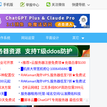
手机版
关注微信
快捷导航
举报中心
性选择
广告 商业广告，理
操作系统
网站运营
平面设计
其它
广告 商业广告，理
，企业可开票
<推荐>云服务器注册免费领★充值白拿$100
器
█机房大带宽机柜Q:1006456867█
多种配置仅
RAKsmart海外VPS,服务器低至7折★免费试
00元起
用★
RAKsmart海外VPS,服务器低至7折★免费试
解决方案
用★
【祥云网络】江苏多线BGP高防仅需399元
/天█
服务器租用/托管-域名空间/认准腾佑科技
30天免费试
▉脚本云▉ChatGPT专用服务器 最低仅需
19元/月