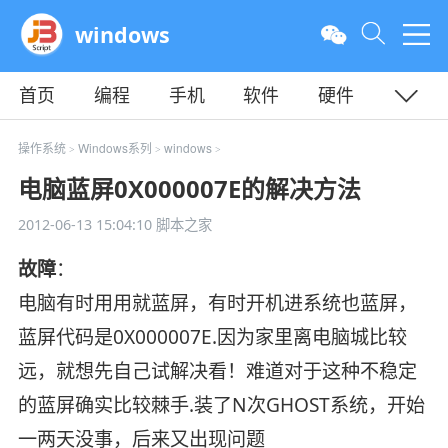
windows
首页
编程
手机
软件
硬件
教程
平面
服务器
操作系统
Windows系列
windows
>
>
>
电脑蓝屏0X000007E的解决方法
2012-06-13 15:04:10
脚本之家
故障
：
电脑有时用用就蓝屏，有时开机进系统也蓝屏，
蓝屏代码是0X000007E.因为家里离电脑城比较
远，就想先自己试解决看！难道对于这种不稳定
的蓝屏确实比较棘手.装了N次GHOST系统，开始
一两天没事，后来又出现问题