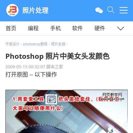
照片处理
首页
编程
手机
软件
硬件
教程
平面
服务器
平面设计
photoshop教程
照片处理
>
>
>
Photoshop 照片中美女头发颜色
2009-05-15 00:32:07
脚本之家
打开原图 -- 以下操作