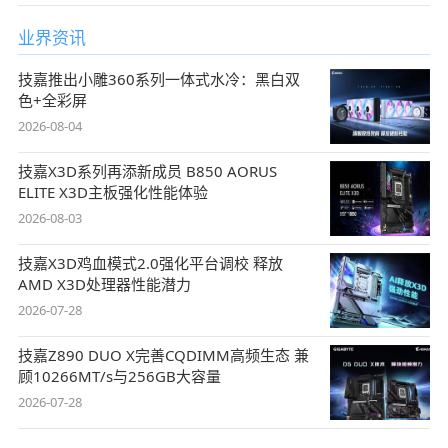
业界资讯
技嘉推出小雕360系列一体式水冷：黑白双
色+全彩屏
2026-08-04
技嘉X3D系列再添新成员 B850 AORUS
ELITE X3D主板强化性能体验
2026-08-03
技嘉X3D鸡血模式2.0强化平台调校 释放
AMD X3D处理器性能潜力
2026-07-28
技嘉Z890 DUO X完善CQDIMM高频生态 兼
顾10266MT/s与256GB大容量
2026-07-28